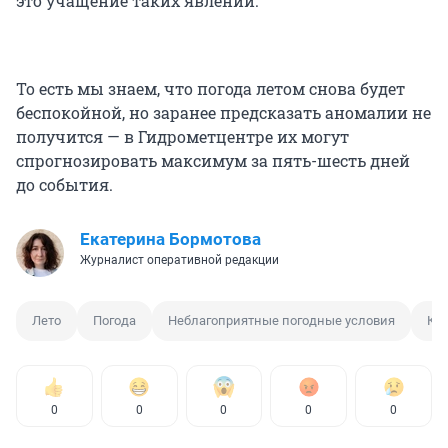
это учащение таких явлений.
То есть мы знаем, что погода летом снова будет
беспокойной, но заранее предсказать аномалии не
получится — в Гидрометцентре их могут
спрогнозировать максимум за пять-шесть дней
до события.
Екатерина Бормотова
Журналист оперативной редакции
Лето
Погода
Неблагоприятные погодные условия
Кл
0
0
0
0
0