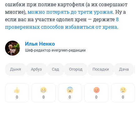
ошибки при поливе картофеля (а их совершают
многие),
можно потерять до трети урожая
. Ну а
если вас на участке одолел хрен — держите
8
проверенных способов избавиться от хрена
.
Илья Ненко
Шеф-редактор evergreen-редакции
Дыня
Арбуз
Сад
Огород
Посадки
Дача
0
0
0
0
0