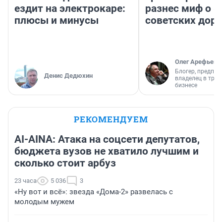
ездит на электрокаре:
разнес миф о 
плюсы и минусы
советских доро
Олег Арефьев
Блогер, предпри
Денис Дедюхин
владелец в тра
бизнесе
РЕКОМЕНДУЕМ
AI-AINA: Атака на соцсети депутатов,
бюджета вузов не хватило лучшим и
сколько стоит арбуз
23 часа
5 036
3
«Ну вот и всё»: звезда «Дома-2» развелась с
молодым мужем