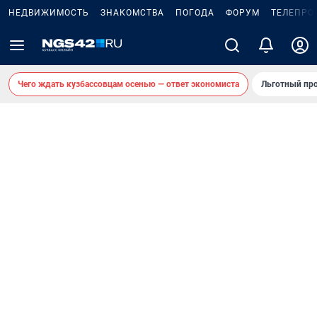
НЕДВИЖИМОСТЬ
ЗНАКОМСТВА
ПОГОДА
ФОРУМ
ТЕЛЕПРО
Чего ждать кузбассовцам осенью — ответ экономиста
Льготный про