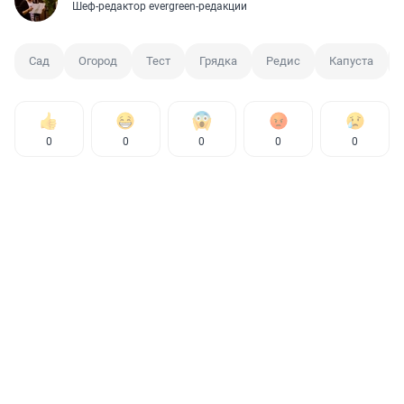
Шеф-редактор evergreen-редакции
Сад
Огород
Тест
Грядка
Редис
Капуста
0
0
0
0
0