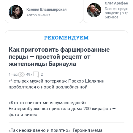
Олег Арефьев
Блогер, предпри
Ксения Владимирская
владелец в тра
Автор мнения
бизнесе
РЕКОМЕНДУЕМ
Как приготовить фаршированные
перцы — простой рецепт от
жительницы Барнаула
1 час
497
2
«Четырех мужей потеряла»: Прохор Шаляпин
проболтался о новой возлюбленной
«Кто-то считает меня сумасшедшей».
Екатеринбурженка приютила дома 200 жирафов —
фото и видео
«Так неожиданно и приятно». Героиня мема