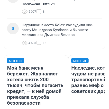
происходит внутри
5 007
8
Наручники вместо Rolex: как судили экс-
5
главу Минздрава Кузбасса и бывшего
миллионера Дмитрия Беглова
4 603
15
МНЕНИЕ
МНЕНИЕ
Мой банк меня
Наследие, кото
бережет. Журналист
чудом не разва
хотела снять 200
транспортный 
тысяч, чтобы погасить
разнес миф о 
кредит, — к ней домой
советских доро
приехала служба
безопасности