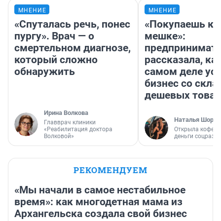
МНЕНИЕ
МНЕНИЕ
«Спуталась речь, понес
«Покупаешь ко
пургу». Врач — о
мешке»:
смертельном диагнозе,
предпринимат
который сложно
рассказала, как
обнаружить
самом деле ус
бизнес со скл
дешевых това
Ирина Волкова
Наталья Шорох
Главврач клиники
«Реабилитация доктора
Открыла кофейн
Волковой»
деньги соцразв
РЕКОМЕНДУЕМ
«Мы начали в самое нестабильное
время»: как многодетная мама из
Архангельска создала свой бизнес