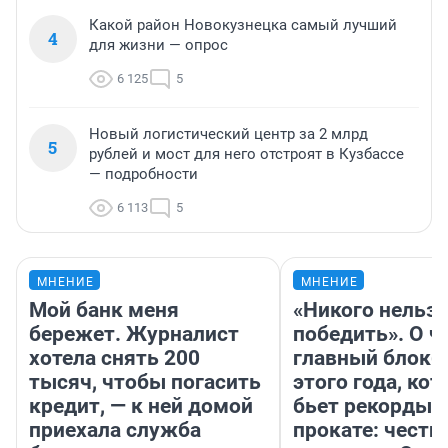
Какой район Новокузнецка самый лучший
4
для жизни — опрос
6 125
5
Новый логистический центр за 2 млрд
5
рублей и мост для него отстроят в Кузбассе
— подробности
6 113
5
МНЕНИЕ
МНЕНИЕ
Мой банк меня
«Никого нельз
бережет. Журналист
победить». О ч
хотела снять 200
главный блокб
тысяч, чтобы погасить
этого года, ко
кредит, — к ней домой
бьет рекорды 
приехала служба
прокате: честн