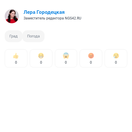
Лера Городецкая
Заместитель редактора NGS42.RU
Град
Погода
0
0
0
0
0