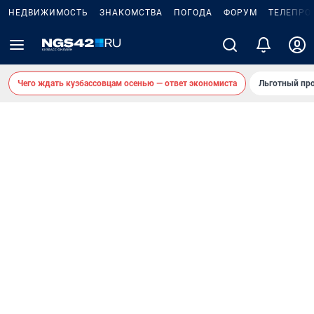
НЕДВИЖИМОСТЬ
ЗНАКОМСТВА
ПОГОДА
ФОРУМ
ТЕЛЕПРО
Чего ждать кузбассовцам осенью — ответ экономиста
Льготный про