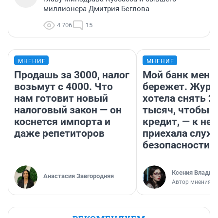
миллионера Дмитрия Беглова
4 706
15
МНЕНИЕ
МНЕНИЕ
Продашь за 3000, налог
Мой банк меня
возьмут с 4000. Что
бережет. Журн
нам готовит новый
хотела снять 2
налоговый закон — он
тысяч, чтобы п
коснется импорта и
кредит, — к не
даже репетиторов
приехала служ
безопасности
Ксения Владим
Анастасия Завгородняя
Автор мнения