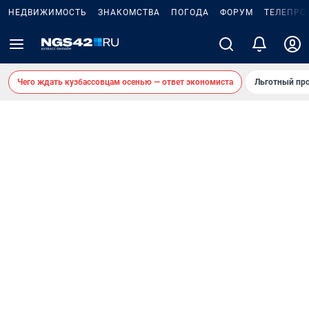
НЕДВИЖИМОСТЬ
ЗНАКОМСТВА
ПОГОДА
ФОРУМ
ТЕЛЕПРО
Чего ждать кузбассовцам осенью — ответ экономиста
Льготный про