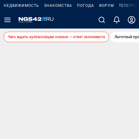
НЕДВИЖИМОСТЬ
ЗНАКОМСТВА
ПОГОДА
ФОРУМ
ТЕЛЕПРО
Чего ждать кузбассовцам осенью — ответ экономиста
Льготный про