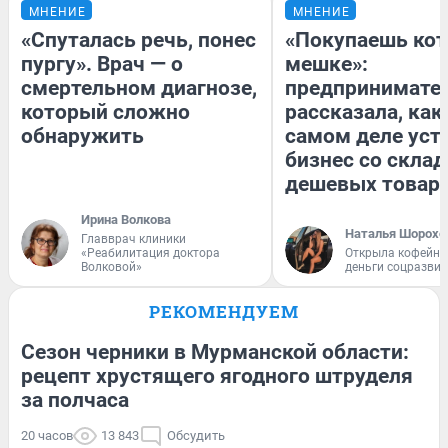
МНЕНИЕ
МНЕНИЕ
«Спуталась речь, понес
«Покупаешь кот
пургу». Врач — о
мешке»:
смертельном диагнозе,
предпринимате
который сложно
рассказала, как
обнаружить
самом деле уст
бизнес со скла
дешевых товар
Ирина Волкова
Наталья Шорохо
Главврач клиники
«Реабилитация доктора
Открыла кофейну
Волковой»
деньги соцразви
РЕКОМЕНДУЕМ
Сезон черники в Мурманской области:
рецепт хрустящего ягодного штруделя
за полчаса
20 часов
13 843
Обсудить