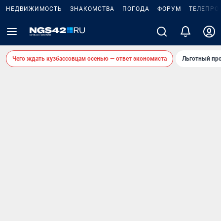
НЕДВИЖИМОСТЬ
ЗНАКОМСТВА
ПОГОДА
ФОРУМ
ТЕЛЕПРО
Чего ждать кузбассовцам осенью — ответ экономиста
Льготный про