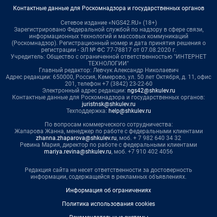
Контактные данные для Роскомнадзора и государственных органов
Сетевое издание «NGS42.RU» (18+)
Зарегистрировано Федеральной службой по надзору в сфере связи,
информационных технологий и массовых коммуникаций
(Роскомнадзор). Регистрационный номер и дата принятия решения о
регистрации - ЭЛ № ФС 77-78817 от 07.08.2020 г.
Учредитель: Общество с ограниченной ответственностью "ИНТЕРНЕТ
ТЕХНОЛОГИИ"
Главный редактор: Левчук Александр Николаевич
Адрес редакции: 650000, Россия, Кемерово, ул. 50 лет Октября, д. 11, офис
201, телефон +7 (3842) 23-22-60
Электронный адрес редакции:
ngs42@shkulev.ru
Контактные данные для Роскомнадзора и государственных органов:
juristnsk@shkulev.ru
Техподдержка:
help@shkulev.ru
По вопросам коммерческого сотрудничества:
Жапарова Жанна, менеджер по работе с федеральными клиентами
zhanna.zhaparova@shkulev.ru
, моб. + 7 982 640 34 32
Ревина Мария, директор по работе с федеральными клиентами
mariya.revina@shkulev.ru
, моб. +7 910 402 4056
Редакция сайта не несет ответственности за достоверность
информации, содержащейся в рекламных объявлениях.
Информация об ограничениях
Политика использования cookies