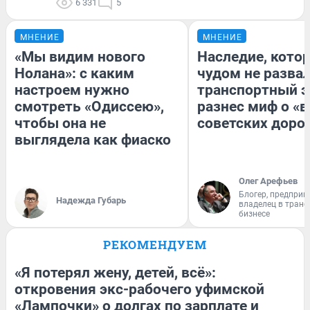
6 331
5
МНЕНИЕ
МНЕНИЕ
«Мы видим нового
Наследие, кото
Нолана»: с каким
чудом не разва
настроем нужно
транспортный э
смотреть «Одиссею»,
разнес миф о «
чтобы она не
советских доро
выглядела как фиаско
Олег Арефьев
Блогер, предприн
Надежда Губарь
владелец в тран
бизнесе
РЕКОМЕНДУЕМ
«Я потерял жену, детей, всё»:
откровения экс-рабочего уфимской
«Лампочки» о долгах по зарплате и