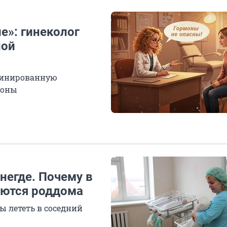
е»: гинеколог
ной
мбинированную
моны
негде. Почему в
аются роддома
 лететь в соседний