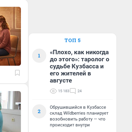
ТОП 5
«Плохо, как никогда
1
до этого»: таролог о
судьбе Кузбасса и
его жителей в
августе
15 183
24
Обрушившийся в Кузбассе
2
склад Wildberries планирует
возобновить работу — что
происходит внутри