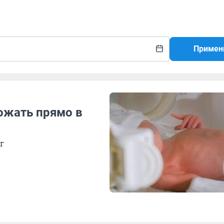
Примен
ожать прямо в
г