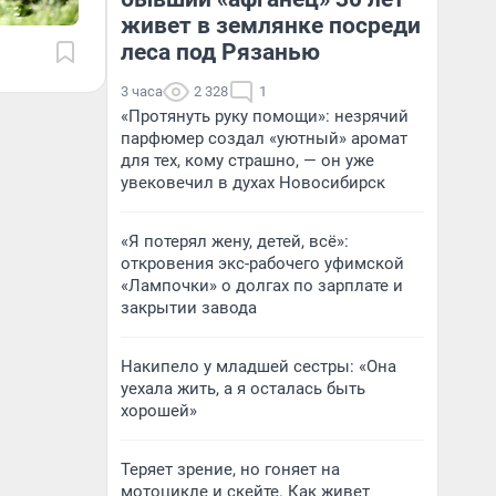
живет в землянке посреди
леса под Рязанью
3 часа
2 328
1
«Протянуть руку помощи»: незрячий
парфюмер создал «уютный» аромат
для тех, кому страшно, — он уже
увековечил в духах Новосибирск
«Я потерял жену, детей, всё»:
откровения экс-рабочего уфимской
«Лампочки» о долгах по зарплате и
закрытии завода
Накипело у младшей сестры: «Она
уехала жить, а я осталась быть
хорошей»
Теряет зрение, но гоняет на
мотоцикле и скейте. Как живет