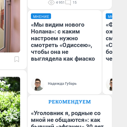
4 951
15
МНЕНИЕ
МНЕНИЕ
«Мы видим нового
«Финал
Нолана»: с каким
ожидан
настроем нужно
смотре
смотреть «Одиссею»,
«Стары
чтобы она не
большо
выглядела как фиаско
честна
Надежда Губарь
На
РЕКОМЕНДУЕМ
«Уголовник я, родные со
мной не общаются»: как
бывший «афганец» 30 лет