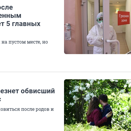
осле
менным
т 5 главных
на пустом месте, но
чезнет обвисший
с
новиться после родов и