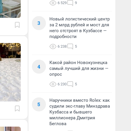
6 529
9
Новый логистический центр
3
за 2 млрд рублей и мост для
него отстроят в Кузбассе —
подробности
6 238
5
Какой район Новокузнецка
4
самый лучший для жизни —
опрос
6 230
5
Наручники вместо Rolex: как
5
судили экс-главу Минздрава
Кузбасса и бывшего
миллионера Дмитрия
Беглова