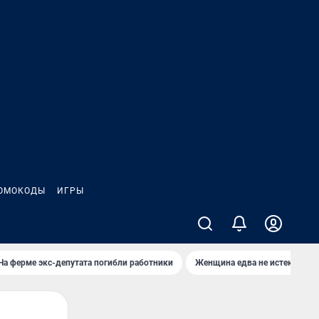
ОМОКОДЫ
ИГРЫ
На ферме экс-депутата погибли работники
Женщина едва не истекла кро