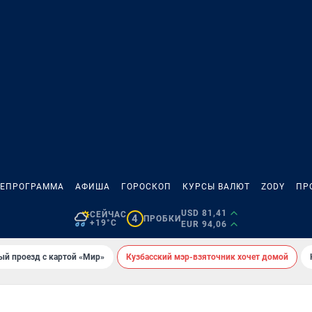
ЛЕПРОГРАММА
АФИША
ГОРОСКОП
КУРСЫ ВАЛЮТ
ZODY
ПР
USD 81,41
СЕЙЧАС
4
ПРОБКИ
+19°C
EUR 94,06
ый проезд с картой «Мир»
Кузбасский мэр-взяточник хочет домой