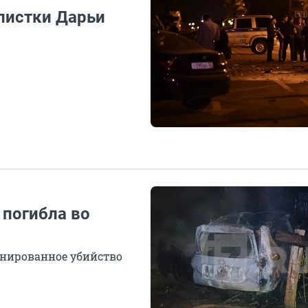
листки Дарьи
 погибла во
анированное убийство