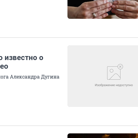
о известно о
део
ога Александра Дугина