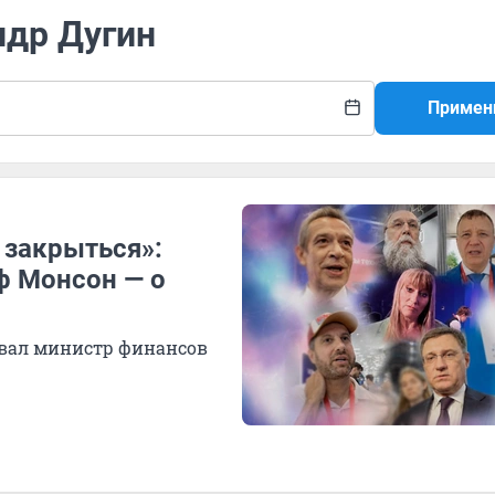
ндр Дугин
Примен
 закрыться»:
ф Монсон — о
овал министр финансов