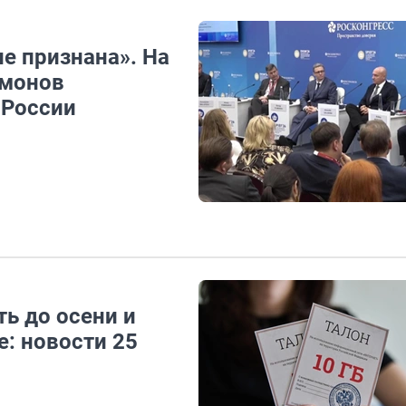
не признана». На
имонов
 России
ь до осени и
: новости 25