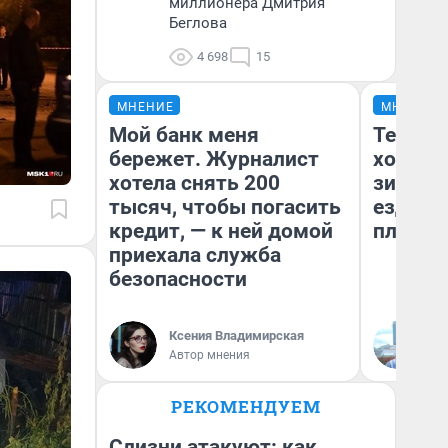
миллионера Дмитрия
Беглова
4 698
15
МНЕНИЕ
МНЕНИЕ
Мой банк меня
Тепло 
бережет. Журналист
холодн
хотела снять 200
зимой.
тысяч, чтобы погасить
ездит н
кредит, — к ней домой
плюсы 
приехала служба
безопасности
Ксения Владимирская
Д
Автор мнения
РЕКОМЕНДУЕМ
Слизни атакуют: как