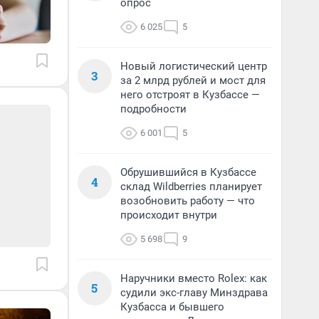
опрос
6 025
5
Новый логистический центр
3
за 2 млрд рублей и мост для
него отстроят в Кузбассе —
подробности
6 001
5
Обрушившийся в Кузбассе
4
склад Wildberries планирует
возобновить работу — что
происходит внутри
5 698
9
Наручники вместо Rolex: как
5
судили экс-главу Минздрава
Кузбасса и бывшего