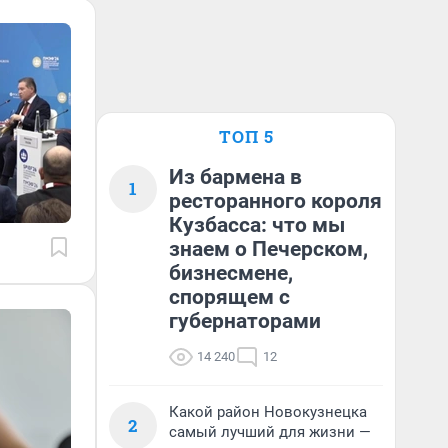
ТОП 5
Из бармена в
1
ресторанного короля
Кузбасса: что мы
знаем о Печерском,
бизнесмене,
спорящем с
губернаторами
14 240
12
Какой район Новокузнецка
2
самый лучший для жизни —