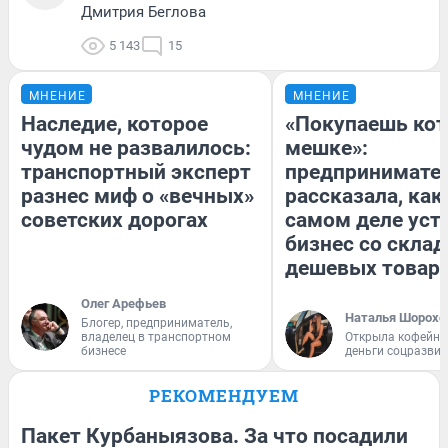
Дмитрия Беглова
5 143
15
МНЕНИЕ
МНЕНИЕ
Наследие, которое
«Покупаешь кот
чудом не развалилось:
мешке»:
транспортный эксперт
предпринимате
разнес миф о «вечных»
рассказала, как
советских дорогах
самом деле уст
бизнес со скла
дешевых товар
Олег Арефьев
Наталья Шорохо
Блогер, предприниматель,
владелец в транспортном
Открыла кофейну
бизнесе
деньги соцразви
РЕКОМЕНДУЕМ
Пакет Курбаныязова. За что посадили