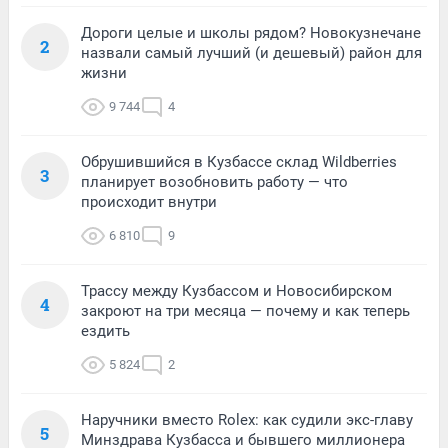
Дороги целые и школы рядом? Новокузнечане
2
назвали самый лучший (и дешевый) район для
жизни
9 744
4
Обрушившийся в Кузбассе склад Wildberries
3
планирует возобновить работу — что
происходит внутри
6 810
9
Трассу между Кузбассом и Новосибирском
4
закроют на три месяца — почему и как теперь
ездить
5 824
2
Наручники вместо Rolex: как судили экс-главу
5
Минздрава Кузбасса и бывшего миллионера