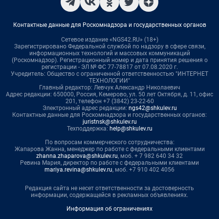
Контактные данные для Роскомнадзора и государственных органов
Сетевое издание «NGS42.RU» (18+)
Зарегистрировано Федеральной службой по надзору в сфере связи,
информационных технологий и массовых коммуникаций
(Роскомнадзор). Регистрационный номер и дата принятия решения о
регистрации - ЭЛ № ФС 77-78817 от 07.08.2020 г.
Учредитель: Общество с ограниченной ответственностью "ИНТЕРНЕТ
ТЕХНОЛОГИИ"
Главный редактор: Левчук Александр Николаевич
Адрес редакции: 650000, Россия, Кемерово, ул. 50 лет Октября, д. 11, офис
201, телефон +7 (3842) 23-22-60
Электронный адрес редакции:
ngs42@shkulev.ru
Контактные данные для Роскомнадзора и государственных органов:
juristnsk@shkulev.ru
Техподдержка:
help@shkulev.ru
По вопросам коммерческого сотрудничества:
Жапарова Жанна, менеджер по работе с федеральными клиентами
zhanna.zhaparova@shkulev.ru
, моб. + 7 982 640 34 32
Ревина Мария, директор по работе с федеральными клиентами
mariya.revina@shkulev.ru
, моб. +7 910 402 4056
Редакция сайта не несет ответственности за достоверность
информации, содержащейся в рекламных объявлениях.
Информация об ограничениях