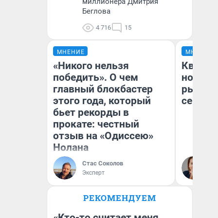
миллионера Дмитрия
Беглова
4 716
15
МНЕНИЕ
МНЕНИЕ
«Никого нельзя
Кварти
победить». О чем
но деш
главный блокбастер
рынок 
этого года, который
сейчас
бьет рекорды в
прокате: честный
отзыв на «Одиссею»
Нолана
Ек
Стас Соколов
ди
Эксперт
не
РЕКОМЕНДУЕМ
«Кто-то считает меня