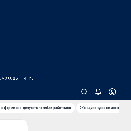
ОМОКОДЫ
ИГРЫ
На ферме экс-депутата погибли работники
Женщина едва не истекла кро