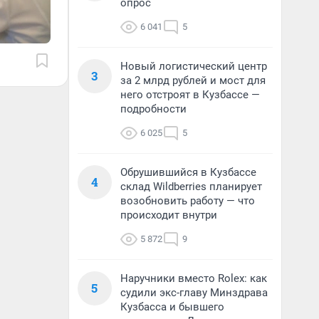
опрос
6 041
5
Новый логистический центр
3
за 2 млрд рублей и мост для
него отстроят в Кузбассе —
подробности
6 025
5
Обрушившийся в Кузбассе
4
склад Wildberries планирует
возобновить работу — что
происходит внутри
5 872
9
Наручники вместо Rolex: как
5
судили экс-главу Минздрава
Кузбасса и бывшего