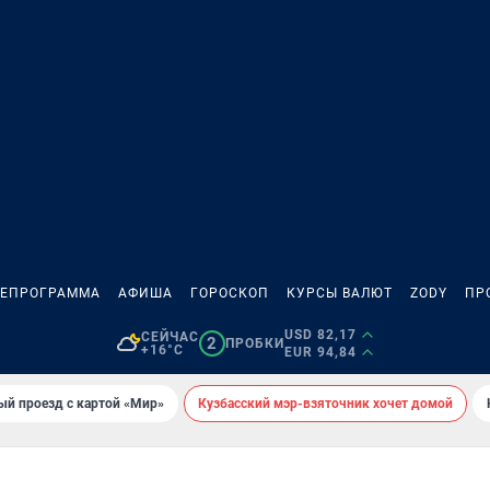
ЛЕПРОГРАММА
АФИША
ГОРОСКОП
КУРСЫ ВАЛЮТ
ZODY
ПР
USD 82,17
СЕЙЧАС
2
ПРОБКИ
+16°C
EUR 94,84
ый проезд с картой «Мир»
Кузбасский мэр-взяточник хочет домой