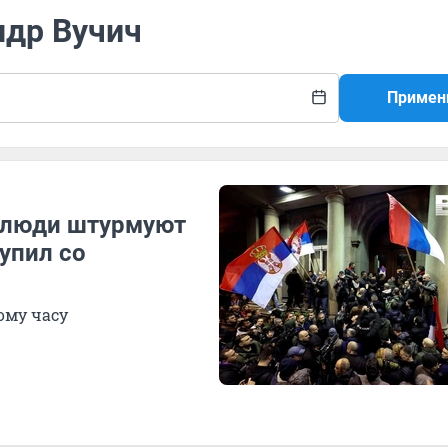
ндр Вучич
Примен
, люди штурмуют
упил со
тому часу