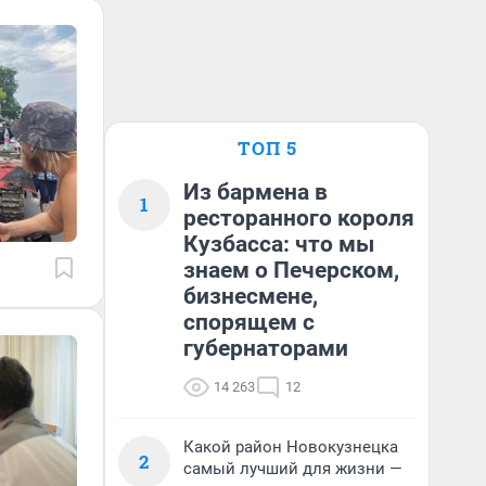
ТОП 5
Из бармена в
1
ресторанного короля
Кузбасса: что мы
знаем о Печерском,
бизнесмене,
спорящем с
губернаторами
14 263
12
Какой район Новокузнецка
2
самый лучший для жизни —