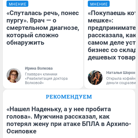
МНЕНИЕ
МНЕНИЕ
«Спуталась речь, понес
«Покупаешь кот
пургу». Врач — о
мешке»:
смертельном диагнозе,
предпринимате
который сложно
рассказала, как
обнаружить
самом деле уст
бизнес со скла
дешевых товар
Ирина Волкова
Наталья Шорохо
Главврач клиники
«Реабилитация доктора
Открыла кофейну
Волковой»
деньги соцразви
РЕКОМЕНДУЕМ
«Нашел Наденьку, а у нее пробита
голова». Мужчина рассказал, как
потерял жену при атаке БПЛА в Архипо-
Осиповке