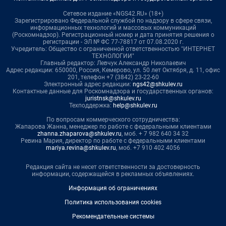
Сетевое издание «NGS42.RU» (18+)
Зарегистрировано Федеральной службой по надзору в сфере связи,
информационных технологий и массовых коммуникаций
(Роскомнадзор). Регистрационный номер и дата принятия решения о
регистрации - ЭЛ № ФС 77-78817 от 07.08.2020 г.
Учредитель: Общество с ограниченной ответственностью "ИНТЕРНЕТ
ТЕХНОЛОГИИ"
Главный редактор: Левчук Александр Николаевич
Адрес редакции: 650000, Россия, Кемерово, ул. 50 лет Октября, д. 11, офис
201, телефон +7 (3842) 23-22-60
Электронный адрес редакции:
ngs42@shkulev.ru
Контактные данные для Роскомнадзора и государственных органов:
juristnsk@shkulev.ru
Техподдержка:
help@shkulev.ru
По вопросам коммерческого сотрудничества:
Жапарова Жанна, менеджер по работе с федеральными клиентами
zhanna.zhaparova@shkulev.ru
, моб. + 7 982 640 34 32
Ревина Мария, директор по работе с федеральными клиентами
mariya.revina@shkulev.ru
, моб. +7 910 402 4056
Редакция сайта не несет ответственности за достоверность
информации, содержащейся в рекламных объявлениях.
Информация об ограничениях
Политика использования cookies
Рекомендательные системы