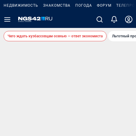
НЕДВИЖИМОСТЬ
ЗНАКОМСТВА
ПОГОДА
ФОРУМ
ТЕЛЕПРО
Чего ждать кузбассовцам осенью — ответ экономиста
Льготный про