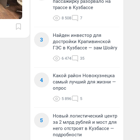
пассажирку разорвало на
трассе в Кузбассе
8 508
7
Найден инвестор для
3
достройки Крапивинской
ГЭС в Кузбассе — зам Шойгу
6 474
35
Какой район Новокузнецка
4
самый лучший для жизни —
опрос
5 896
5
Новый логистический центр
5
за 2 млрд рублей и мост для
него отстроят в Кузбассе —
подробности