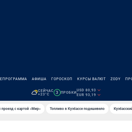
ЛЕПРОГРАММА
АФИША
ГОРОСКОП
КУРСЫ ВАЛЮТ
ZODY
ПР
USD 80,93
СЕЙЧАС
3
ПРОБКИ
+23°C
EUR 93,19
 проезд с картой «Мир»
Топливо в Кузбассе подешевело
Кузбасски