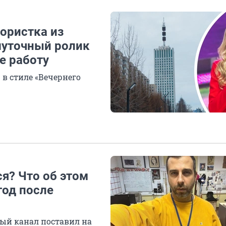
ористка из
шуточный ролик
е работу
в стиле «Вечернего
я? Что об этом
год после
ый канал поставил на