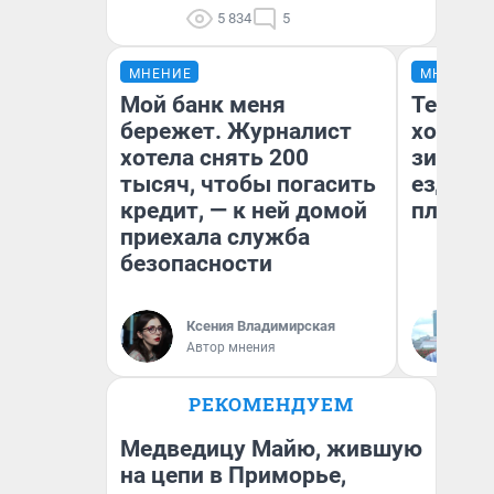
5 834
5
МНЕНИЕ
МНЕНИЕ
Мой банк меня
Тепло 
бережет. Журналист
холодн
хотела снять 200
зимой.
тысяч, чтобы погасить
ездит н
кредит, — к ней домой
плюсы 
приехала служба
безопасности
Ксения Владимирская
Д
Автор мнения
РЕКОМЕНДУЕМ
Медведицу Майю, жившую
на цепи в Приморье,