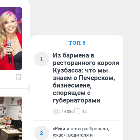
ТОП 5
Из бармена в
1
ресторанного короля
Кузбасса: что мы
знаем о Печерском,
бизнесмене,
спорящем с
губернаторами
14 086
12
«Руки и ноги разбросало,
2
ужас»: водителя и