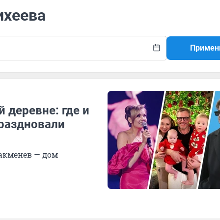
ихеева
Примен
 деревне: где и
раздновали
Такменев — дом