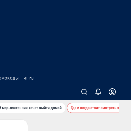
ОМОКОДЫ
ИГРЫ
й мэр-взяточник хочет выйти домой
Где и когда стоит смотреть звездоп