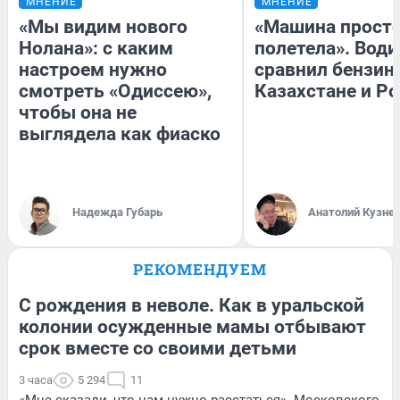
МНЕНИЕ
МНЕНИЕ
«Мы видим нового
«Машина прост
Нолана»: с каким
полетела». Води
настроем нужно
сравнил бензин
смотреть «Одиссею»,
Казахстане и Р
чтобы она не
выглядела как фиаско
Надежда Губарь
Анатолий Кузне
РЕКОМЕНДУЕМ
С рождения в неволе. Как в уральской
колонии осужденные мамы отбывают
срок вместе со своими детьми
3 часа
5 294
11