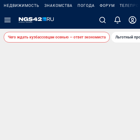
НЕДВИЖИМОСТЬ
ЗНАКОМСТВА
ПОГОДА
ФОРУМ
ТЕЛЕПРО
Чего ждать кузбассовцам осенью — ответ экономиста
Льготный про