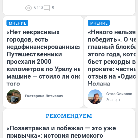
6 113
5
МНЕНИЕ
МНЕНИЕ
«Нет некрасивых
«Никого нельзя
городов, есть
победить». О ч
недофинансированные».
главный блокба
Путешественники
этого года, кот
проехали 2000
бьет рекорды в
километров по Уралу на
прокате: честн
машине — стоило ли оно
отзыв на «Одис
того
Нолана
Стас Соколов
Екатерина Литкевич
Эксперт
РЕКОМЕНДУЕМ
«Позавтракал и побежал — это уже
привычка»: история пермского