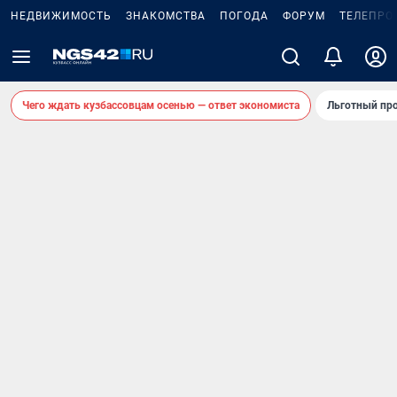
НЕДВИЖИМОСТЬ
ЗНАКОМСТВА
ПОГОДА
ФОРУМ
ТЕЛЕПРО
Чего ждать кузбассовцам осенью — ответ экономиста
Льготный про