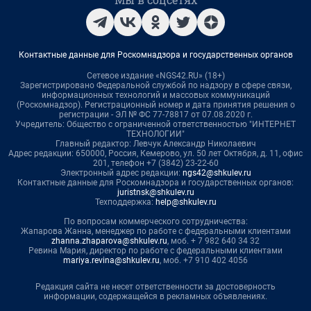
Контактные данные для Роскомнадзора и государственных органов
Сетевое издание «NGS42.RU» (18+)
Зарегистрировано Федеральной службой по надзору в сфере связи,
информационных технологий и массовых коммуникаций
(Роскомнадзор). Регистрационный номер и дата принятия решения о
регистрации - ЭЛ № ФС 77-78817 от 07.08.2020 г.
Учредитель: Общество с ограниченной ответственностью "ИНТЕРНЕТ
ТЕХНОЛОГИИ"
Главный редактор: Левчук Александр Николаевич
Адрес редакции: 650000, Россия, Кемерово, ул. 50 лет Октября, д. 11, офис
201, телефон +7 (3842) 23-22-60
Электронный адрес редакции:
ngs42@shkulev.ru
Контактные данные для Роскомнадзора и государственных органов:
juristnsk@shkulev.ru
Техподдержка:
help@shkulev.ru
По вопросам коммерческого сотрудничества:
Жапарова Жанна, менеджер по работе с федеральными клиентами
zhanna.zhaparova@shkulev.ru
, моб. + 7 982 640 34 32
Ревина Мария, директор по работе с федеральными клиентами
mariya.revina@shkulev.ru
, моб. +7 910 402 4056
Редакция сайта не несет ответственности за достоверность
информации, содержащейся в рекламных объявлениях.