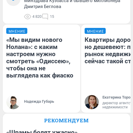
Минздрава Кузбасса и бывшего миллионера
Дмитрия Беглова
4 820
15
МНЕНИЕ
МНЕНИЕ
«Мы видим нового
Квартиры доро
Нолана»: с каким
но дешевеют: п
настроем нужно
рынок недвижи
смотреть «Одиссею»,
сейчас такой с
чтобы она не
выглядела как фиаско
Екатерина Тороп
Надежда Губарь
директор агентст
недвижимости
РЕКОМЕНДУЕМ
«Шрамы болят ужасно».