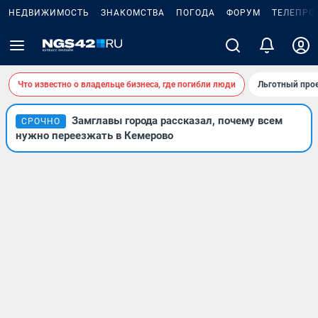
НЕДВИЖИМОСТЬ
ЗНАКОМСТВА
ПОГОДА
ФОРУМ
ТЕЛЕПРО
Что известно о владельце бизнеса, где погибли люди
Льготный прое
Замглавы города рассказал, почему всем
СРОЧНО
нужно переезжать в Кемерово