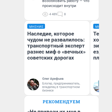
возобновить работу — что
происходит внутри
4 489
8
МНЕНИЕ
МНЕНИЕ
Наследие, которое
Тепло 
чудом не развалилось:
холодн
транспортный эксперт
зимой.
разнес миф о «вечных»
ездит н
советских дорогах
плюсы 
Олег Арефьев
Блогер, предприниматель,
Д
владелец в транспортном
бизнесе
РЕКОМЕНДУЕМ
«Не привози их мне в