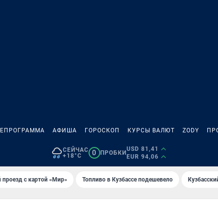
ЛЕПРОГРАММА
АФИША
ГОРОСКОП
КУРСЫ ВАЛЮТ
ZODY
ПР
USD 81,41
СЕЙЧАС
0
ПРОБКИ
+18°C
EUR 94,06
 проезд с картой «Мир»
Топливо в Кузбассе подешевело
Кузбасски