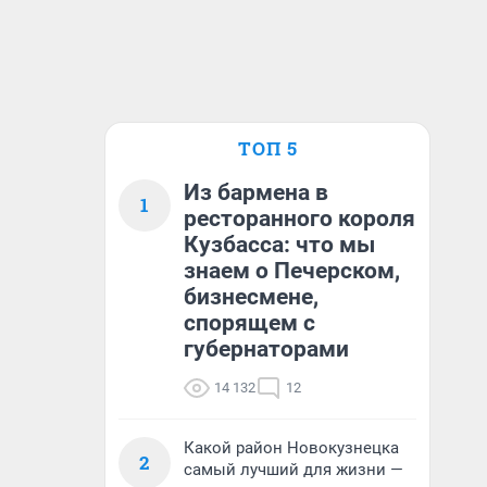
ТОП 5
Из бармена в
1
ресторанного короля
Кузбасса: что мы
знаем о Печерском,
бизнесмене,
спорящем с
губернаторами
14 132
12
Какой район Новокузнецка
2
самый лучший для жизни —