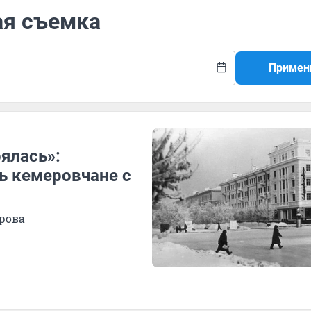
ая съемка
Примен
ялась»:
ь кемеровчане с
рова