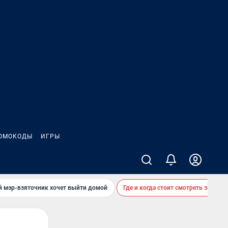
ОМОКОДЫ
ИГРЫ
й мэр-взяточник хочет выйти домой
Где и когда стоит смотреть звездоп