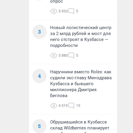
опрос
5 933
5
Новый логистический центр
3
за 2 млрд рублей и мост для
него отстроят в Кузбассе —
подробности
5 880
5
Наручники вместо Rolex: как
4
судили экс-главу Минздрава
Кузбасса и бывшего
миллионера Дмитрия
Беглова
4 519
15
Обрушившийся в Кузбассе
5
склад Wildberries планирует