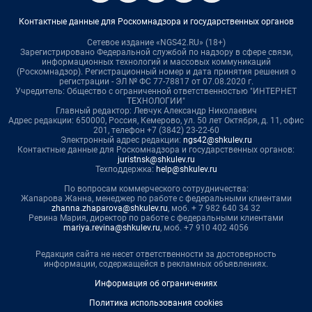
Контактные данные для Роскомнадзора и государственных органов
Сетевое издание «NGS42.RU» (18+)
Зарегистрировано Федеральной службой по надзору в сфере связи,
информационных технологий и массовых коммуникаций
(Роскомнадзор). Регистрационный номер и дата принятия решения о
регистрации - ЭЛ № ФС 77-78817 от 07.08.2020 г.
Учредитель: Общество с ограниченной ответственностью "ИНТЕРНЕТ
ТЕХНОЛОГИИ"
Главный редактор: Левчук Александр Николаевич
Адрес редакции: 650000, Россия, Кемерово, ул. 50 лет Октября, д. 11, офис
201, телефон +7 (3842) 23-22-60
Электронный адрес редакции:
ngs42@shkulev.ru
Контактные данные для Роскомнадзора и государственных органов:
juristnsk@shkulev.ru
Техподдержка:
help@shkulev.ru
По вопросам коммерческого сотрудничества:
Жапарова Жанна, менеджер по работе с федеральными клиентами
zhanna.zhaparova@shkulev.ru
, моб. + 7 982 640 34 32
Ревина Мария, директор по работе с федеральными клиентами
mariya.revina@shkulev.ru
, моб. +7 910 402 4056
Редакция сайта не несет ответственности за достоверность
информации, содержащейся в рекламных объявлениях.
Информация об ограничениях
Политика использования cookies