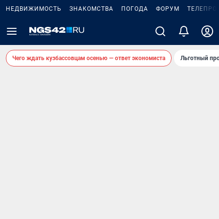
НЕДВИЖИМОСТЬ
ЗНАКОМСТВА
ПОГОДА
ФОРУМ
ТЕЛЕПРО
Чего ждать кузбассовцам осенью — ответ экономиста
Льготный про