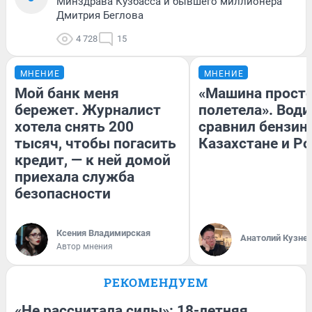
Минздрава Кузбасса и бывшего миллионера
Дмитрия Беглова
4 728
15
МНЕНИЕ
МНЕНИЕ
Мой банк меня
«Машина прост
бережет. Журналист
полетела». Води
хотела снять 200
сравнил бензин
тысяч, чтобы погасить
Казахстане и Р
кредит, — к ней домой
приехала служба
безопасности
Ксения Владимирская
Анатолий Кузне
Автор мнения
РЕКОМЕНДУЕМ
«Не рассчитала силы»: 18-летняя