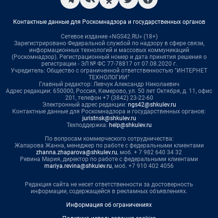
Контактные данные для Роскомнадзора и государственных органов
Сетевое издание «NGS42.RU» (18+)
Зарегистрировано Федеральной службой по надзору в сфере связи,
информационных технологий и массовых коммуникаций
(Роскомнадзор). Регистрационный номер и дата принятия решения о
регистрации - ЭЛ № ФС 77-78817 от 07.08.2020 г.
Учредитель: Общество с ограниченной ответственностью "ИНТЕРНЕТ
ТЕХНОЛОГИИ"
Главный редактор: Левчук Александр Николаевич
Адрес редакции: 650000, Россия, Кемерово, ул. 50 лет Октября, д. 11, офис
201, телефон +7 (3842) 23-22-60
Электронный адрес редакции:
ngs42@shkulev.ru
Контактные данные для Роскомнадзора и государственных органов:
juristnsk@shkulev.ru
Техподдержка:
help@shkulev.ru
По вопросам коммерческого сотрудничества:
Жапарова Жанна, менеджер по работе с федеральными клиентами
zhanna.zhaparova@shkulev.ru
, моб. + 7 982 640 34 32
Ревина Мария, директор по работе с федеральными клиентами
mariya.revina@shkulev.ru
, моб. +7 910 402 4056
Редакция сайта не несет ответственности за достоверность
информации, содержащейся в рекламных объявлениях.
Информация об ограничениях