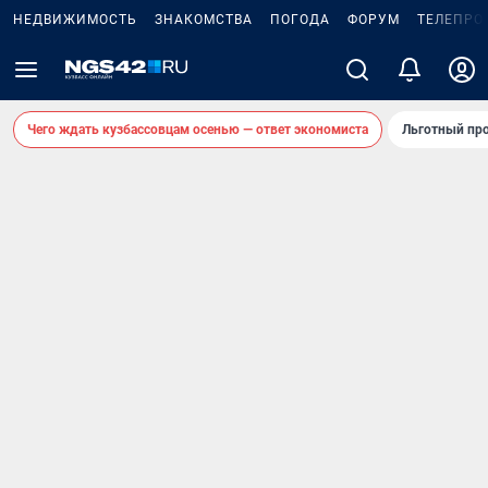
НЕДВИЖИМОСТЬ
ЗНАКОМСТВА
ПОГОДА
ФОРУМ
ТЕЛЕПРО
Чего ждать кузбассовцам осенью — ответ экономиста
Льготный про