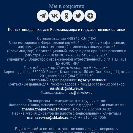
Мы в соцсетях
Контактные данные для Роскомнадзора и государственных органов
Сетевое издание «NGS42.RU» (18+)
Зарегистрировано Федеральной службой по надзору в сфере связи,
информационных технологий и массовых коммуникаций
(Роскомнадзор). Регистрационный номер и дата принятия решения о
регистрации - ЭЛ № ФС 77-78817 от 07.08.2020 г.
Учредитель: Общество с ограниченной ответственностью "ИНТЕРНЕТ
ТЕХНОЛОГИИ"
Главный редактор: Левчук Александр Николаевич
Адрес редакции: 650000, Россия, Кемерово, ул. 50 лет Октября, д. 11, офис
201, телефон +7 (3842) 23-22-60
Электронный адрес редакции:
ngs42@shkulev.ru
Контактные данные для Роскомнадзора и государственных органов:
juristnsk@shkulev.ru
Техподдержка:
help@shkulev.ru
По вопросам коммерческого сотрудничества:
Жапарова Жанна, менеджер по работе с федеральными клиентами
zhanna.zhaparova@shkulev.ru
, моб. + 7 982 640 34 32
Ревина Мария, директор по работе с федеральными клиентами
mariya.revina@shkulev.ru
, моб. +7 910 402 4056
Редакция сайта не несет ответственности за достоверность
информации, содержащейся в рекламных объявлениях.