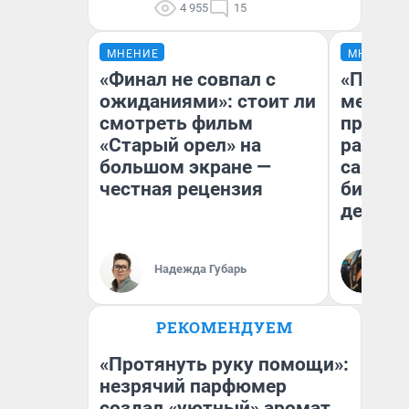
4 955
15
МНЕНИЕ
МНЕНИЕ
«Финал не совпал с
«Покуп
ожиданиями»: стоит ли
мешке»
смотреть фильм
предпр
«Старый орел» на
рассказ
большом экране —
самом 
честная рецензия
бизнес
дешевы
На
Надежда Губарь
От
де
РЕКОМЕНДУЕМ
«Протянуть руку помощи»:
незрячий парфюмер
создал «уютный» аромат