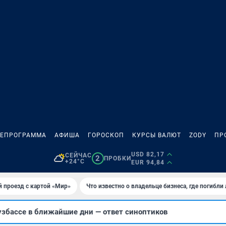
ЛЕПРОГРАММА
АФИША
ГОРОСКОП
КУРСЫ ВАЛЮТ
ZODY
ПР
USD 82,17
СЕЙЧАС
2
ПРОБКИ
+24°C
EUR 94,84
 проезд с картой «Мир»
Что известно о владельце бизнеса, где погибли
узбассе в ближайшие дни — ответ синоптиков