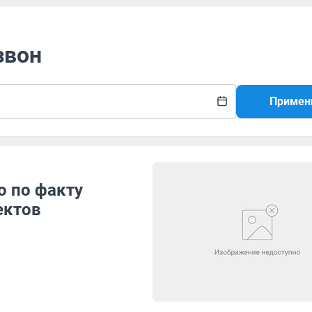
звон
Примен
о по факту
ектов