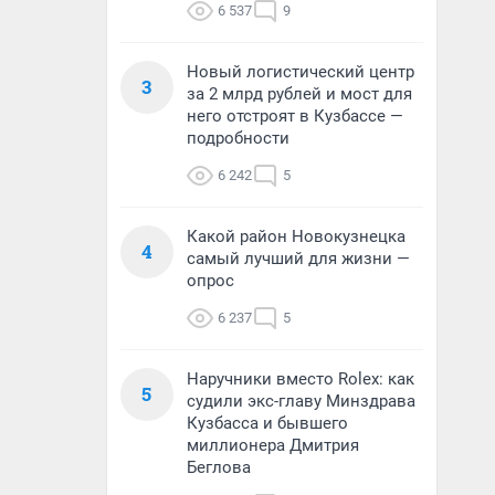
6 537
9
Новый логистический центр
3
за 2 млрд рублей и мост для
него отстроят в Кузбассе —
подробности
6 242
5
Какой район Новокузнецка
4
самый лучший для жизни —
опрос
6 237
5
Наручники вместо Rolex: как
5
судили экс-главу Минздрава
Кузбасса и бывшего
миллионера Дмитрия
Беглова