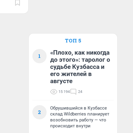
ТОП 5
«Плохо, как никогда
1
до этого»: таролог о
судьбе Кузбасса и
его жителей в
августе
15 194
24
Обрушившийся в Кузбассе
2
склад Wildberries планирует
возобновить работу — что
происходит внутри