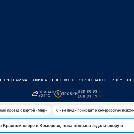
ЛЕПРОГРАММА
АФИША
ГОРОСКОП
КУРСЫ ВАЛЮТ
ZODY
ПР
USD 80,93
СЕЙЧАС
6
ПРОБКИ
+25°C
EUR 93,19
ный проезд с картой «Мир»
С чем люди приходят в кемеровскую психб
 Красном озере в Кемерово, пока полчаса ждала скорую