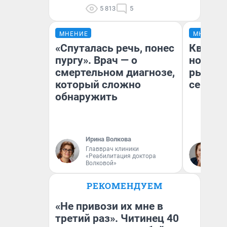
5 813
5
МНЕНИЕ
МНЕНИЕ
«Спуталась речь, понес
Кварти
пургу». Врач — о
но деш
смертельном диагнозе,
рынок 
который сложно
сейчас
обнаружить
Ирина Волкова
Ек
Главврач клиники
«Реабилитация доктора
ди
Волковой»
не
РЕКОМЕНДУЕМ
«Не привози их мне в
третий раз». Читинец 40