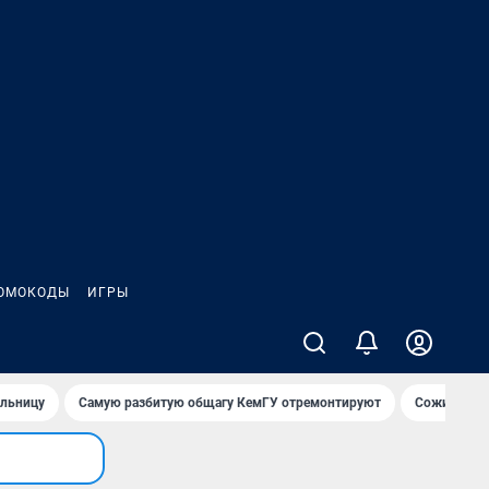
ОМОКОДЫ
ИГРЫ
ольницу
Самую разбитую общагу КемГУ отремонтируют
Сожительни