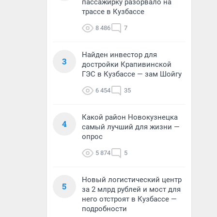
пассажирку разорвало на
трассе в Кузбассе
8 486
7
Найден инвестор для
3
достройки Крапивинской
ГЭС в Кузбассе — зам Шойгу
6 454
35
Какой район Новокузнецка
4
самый лучший для жизни —
опрос
5 874
5
Новый логистический центр
5
за 2 млрд рублей и мост для
него отстроят в Кузбассе —
подробности