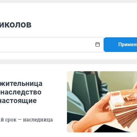
риколов
Примен
 жительница
 наследство
 настоящие
й срок — наследница