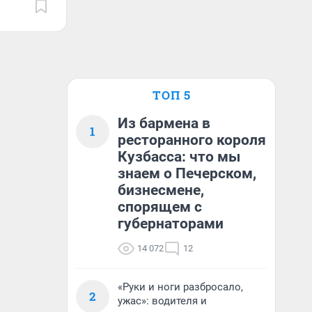
ТОП 5
Из бармена в
1
ресторанного короля
Кузбасса: что мы
знаем о Печерском,
бизнесмене,
спорящем с
губернаторами
14 072
12
«Руки и ноги разбросало,
2
ужас»: водителя и