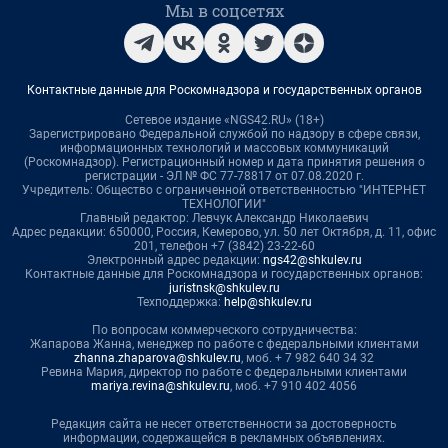
Мы в соцсетях
Контактные данные для Роскомнадзора и государственных органов
Сетевое издание «NGS42.RU» (18+)
Зарегистрировано Федеральной службой по надзору в сфере связи,
информационных технологий и массовых коммуникаций
(Роскомнадзор). Регистрационный номер и дата принятия решения о
регистрации - ЭЛ № ФС 77-78817 от 07.08.2020 г.
Учредитель: Общество с ограниченной ответственностью "ИНТЕРНЕТ
ТЕХНОЛОГИИ"
Главный редактор: Левчук Александр Николаевич
Адрес редакции: 650000, Россия, Кемерово, ул. 50 лет Октября, д. 11, офис
201, телефон +7 (3842) 23-22-60
Электронный адрес редакции:
ngs42@shkulev.ru
Контактные данные для Роскомнадзора и государственных органов:
juristnsk@shkulev.ru
Техподдержка:
help@shkulev.ru
По вопросам коммерческого сотрудничества:
Жапарова Жанна, менеджер по работе с федеральными клиентами
zhanna.zhaparova@shkulev.ru
, моб. + 7 982 640 34 32
Ревина Мария, директор по работе с федеральными клиентами
mariya.revina@shkulev.ru
, моб. +7 910 402 4056
Редакция сайта не несет ответственности за достоверность
информации, содержащейся в рекламных объявлениях.