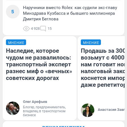
Наручники вместо Rolex: как судили экс-главу
5
Минздрава Кузбасса и бывшего миллионера
Дмитрия Беглова
4 928
15
МНЕНИЕ
МНЕНИЕ
Наследие, которое
Продашь за 3000
чудом не развалилось:
возьмут с 4000.
транспортный эксперт
нам готовит но
разнес миф о «вечных»
налоговый зако
советских дорогах
коснется импор
даже репетитор
Олег Арефьев
Блогер, предприниматель,
Анастасия Завг
владелец в транспортном
бизнесе