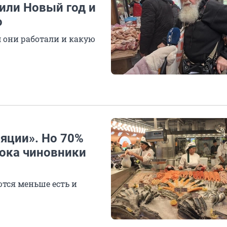
или Новый год и
о
м они работали и какую
ляции». Но 70%
пока чиновники
ются меньше есть и