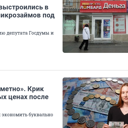
 выстроились в
микрозаймов под
нию депутата Госдумы и
метно». Крик
х ценах после
ся экономить буквально