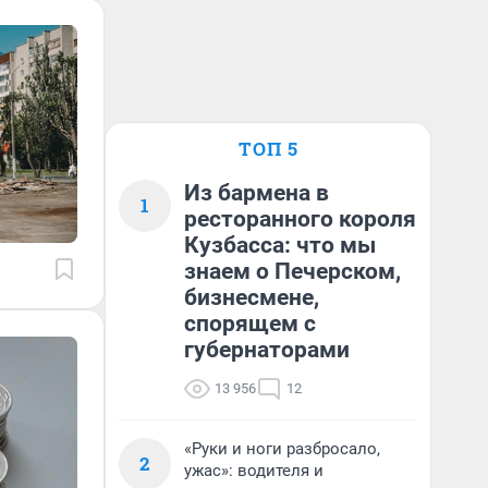
ТОП 5
Из бармена в
1
ресторанного короля
Кузбасса: что мы
знаем о Печерском,
бизнесмене,
спорящем с
губернаторами
13 956
12
«Руки и ноги разбросало,
2
ужас»: водителя и