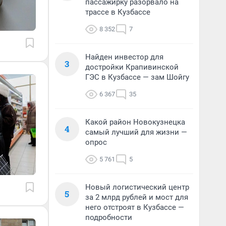
пассажирку разорвало на
трассе в Кузбассе
8 352
7
Найден инвестор для
3
достройки Крапивинской
ГЭС в Кузбассе — зам Шойгу
6 367
35
Какой район Новокузнецка
4
самый лучший для жизни —
опрос
5 761
5
Новый логистический центр
5
за 2 млрд рублей и мост для
него отстроят в Кузбассе —
подробности