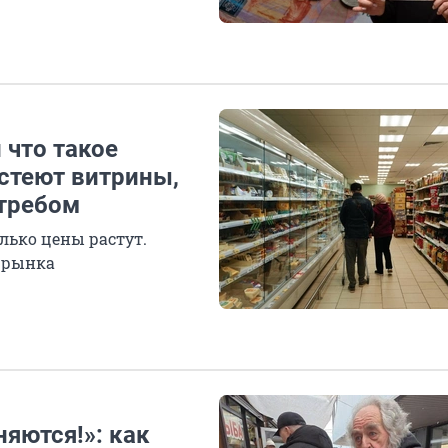
 что такое
стеют витрины,
требом
лько цены растут.
о рынка
няются!»: как