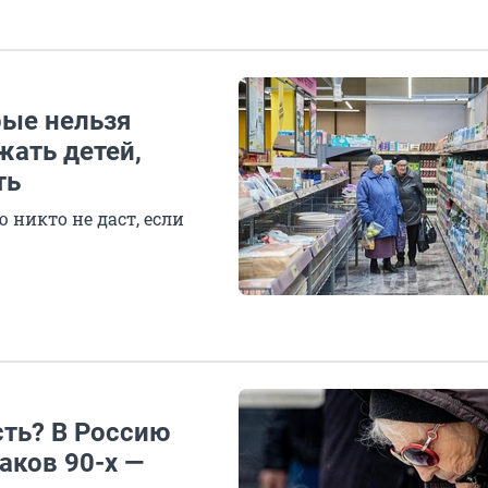
рые нельзя
жать детей,
ть
 никто не даст, если
сть? В Россию
аков 90-х —