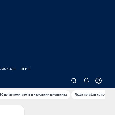
ОМОКОДЫ
ИГРЫ
ВО погиб похититель и насильник школьника
Люди погибли на предприя