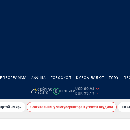
ЛЕПРОГРАММА
АФИША
ГОРОСКОП
КУРСЫ ВАЛЮТ
ZODY
ПР
USD 80,93
СЕЙЧАС
0
ПРОБКИ
+24°C
EUR 93,19
картой «Мир»
Сожительницу замгубернатора Кузбасса осудили
На С