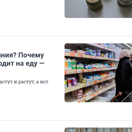
яния? Почему
одит на еду —
стут и растут, а вот