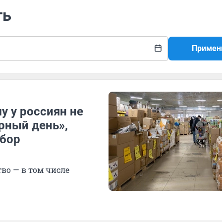
ть
Примен
у у россиян не
рный день»,
збор
во — в том числе