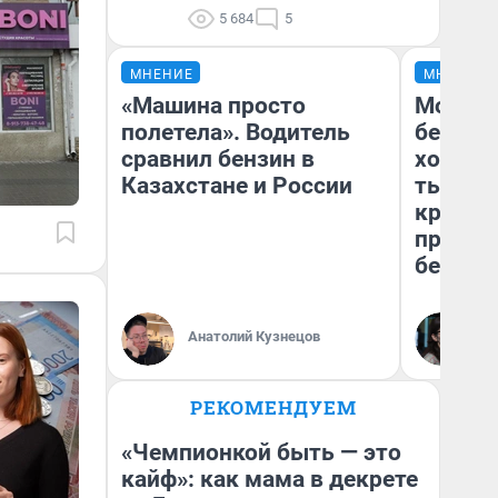
5 684
5
МНЕНИЕ
МНЕНИЕ
«Машина просто
Мой ба
полетела». Водитель
береже
сравнил бензин в
хотела 
Казахстане и России
тысяч,
кредит,
приеха
безопа
Кс
Анатолий Кузнецов
Ав
РЕКОМЕНДУЕМ
«Чемпионкой быть — это
кайф»: как мама в декрете