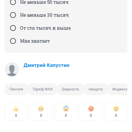
Не меньше 50 тысяч
Не меньше 30 тысяч
От ста тысяч и выше
Мне хватает
Дмитрий Капустин
Пенсия
Тариф ЖКХ
Бедность
Нищета
Индексаци
0
0
0
0
0