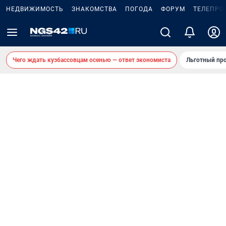
НЕДВИЖИМОСТЬ
ЗНАКОМСТВА
ПОГОДА
ФОРУМ
ТЕЛЕПРО
Чего ждать кузбассовцам осенью — ответ экономиста
Льготный про