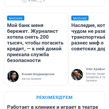
6 090
5
МНЕНИЕ
МНЕНИЕ
Мой банк меня
Наследие, кото
бережет. Журналист
чудом не разва
хотела снять 200
транспортный 
тысяч, чтобы погасить
разнес миф о 
кредит, — к ней домой
советских доро
приехала служба
безопасности
Олег Арефьев
Блогер, предпри
Ксения Владимирская
владелец в тра
Автор мнения
бизнесе
РЕКОМЕНДУЕМ
Работает в клинике и играет в театре