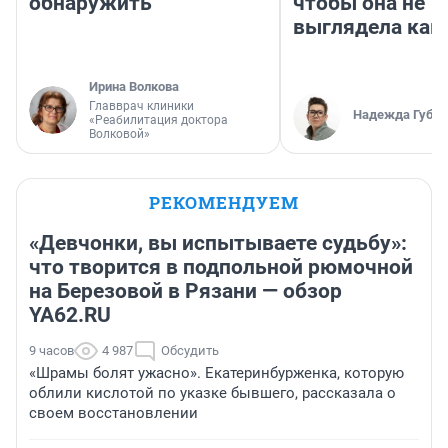
обнаружить
чтобы она не
выглядела как
Ирина Волкова
Главврач клиники
Надежда Губар
«Реабилитация доктора
Волковой»
РЕКОМЕНДУЕМ
«Девчонки, вы испытываете судьбу»:
что творится в подпольной рюмочной
на Березовой в Рязани — обзор
YA62.RU
9 часов
4 987
Обсудить
«Шрамы болят ужасно». Екатеринбурженка, которую
облили кислотой по указке бывшего, рассказала о
своем восстановлении