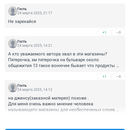
Гость
24 марта 2025, 21:17
Не зарекайся
+1
–0
Гость
24 марта 2025, 14:21
А кто уважаемого автора звал в эти магазины? 
Пятерочка, хм пятерочка на бульваре около 
общежития 13 такое вонючее бывает что продукты 
брать не хочется. А в ленте мышки бегают. Это что 
+1
–0
санитария. Вас туда не звали за хлебушком и не 
ходите дальше. 

Гость
А МЫ ПОЙДЁМ.
24 марта 2025, 14:13
на джинсу(заказной матерял) похоже .

Для меня очень важно мнение человека 
называющего магазины для необеспеченых слоев 
населения ,,нищемаркетами,, . с ростом цен все 
+2
–1
больше народу отдаёт предпочтение этим магазинам . 
вчера был там лоток 30 шт яиц 196 руб консерва 