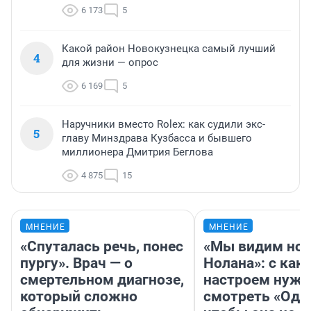
6 173
5
Какой район Новокузнецка самый лучший
4
для жизни — опрос
6 169
5
Наручники вместо Rolex: как судили экс-
5
главу Минздрава Кузбасса и бывшего
миллионера Дмитрия Беглова
4 875
15
МНЕНИЕ
МНЕНИЕ
«Спуталась речь, понес
«Мы видим нов
пургу». Врач — о
Нолана»: с как
смертельном диагнозе,
настроем нужн
который сложно
смотреть «Оди