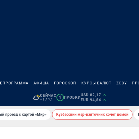
ЛЕПРОГРАММА
АФИША
ГОРОСКОП
КУРСЫ ВАЛЮТ
ZODY
ПР
USD 82,17
СЕЙЧАС
1
ПРОБКИ
+17°C
EUR 94,84
ый проезд с картой «Мир»
Кузбасский мэр-взяточник хочет домой