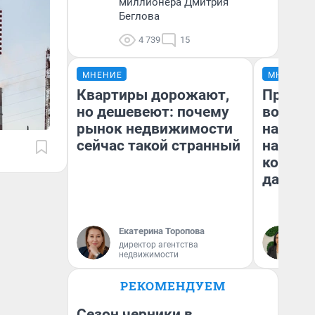
миллионера Дмитрия
Беглова
4 739
15
МНЕНИЕ
МНЕНИЕ
Квартиры дорожают,
Продаш
но дешевеют: почему
возьмут
рынок недвижимости
нам го
сейчас такой странный
налого
коснет
даже р
Екатерина Торопова
Ан
директор агентства
недвижимости
РЕКОМЕНДУЕМ
Сезон черники в