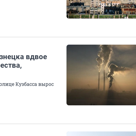
знецка вдвое
ества,
олице Кузбасса вырос