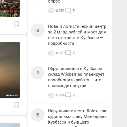
опрос
6 051
5
Новый логистический центр
3
за 2 млрд рублей и мост для
него отстроят в Кузбассе —
подробности
6 039
5
Обрушившийся в Кузбассе
4
склад Wildberries планирует
возобновить работу — что
происходит внутри
6 004
9
Наручники вместо Rolex: как
5
судили экс-главу Минздрава
Кузбасса и бывшего