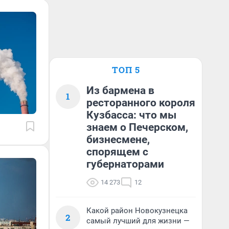
ТОП 5
Из бармена в
1
ресторанного короля
Кузбасса: что мы
знаем о Печерском,
бизнесмене,
спорящем с
губернаторами
14 273
12
Какой район Новокузнецка
2
самый лучший для жизни —