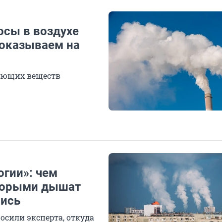
сы в воздухе
показываем на
яющих веществ
огии»: чем
торыми дышат
лись
сили эксперта, откуда