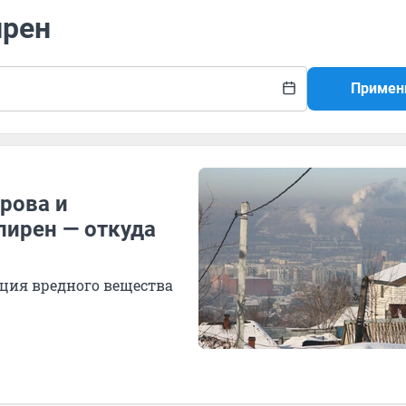
ирен
Примен
рова и
пирен — откуда
ция вредного вещества