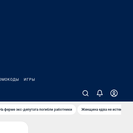
ОМОКОДЫ
ИГРЫ
На ферме экс-депутата погибли работники
Женщина едва не истекла кро