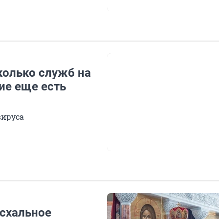
колько служб на
ие еще есть
вируса
схальное