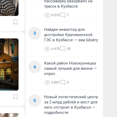
пассажирку разорвало на
трассе в Кузбассе
8 510
7
Найден инвестор для
3
достройки Крапивинской
ГЭС в Кузбассе — зам Шойгу
6 475
35
Какой район Новокузнецка
4
самый лучший для жизни —
опрос
5 897
5
Новый логистический центр
5
за 2 млрд рублей и мост для
него отстроят в Кузбассе —
подробности