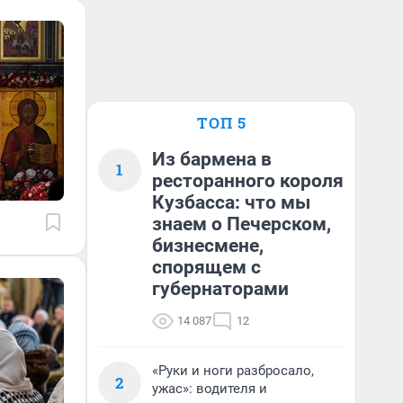
ТОП 5
Из бармена в
1
ресторанного короля
Кузбасса: что мы
знаем о Печерском,
бизнесмене,
спорящем с
губернаторами
14 087
12
«Руки и ноги разбросало,
2
ужас»: водителя и