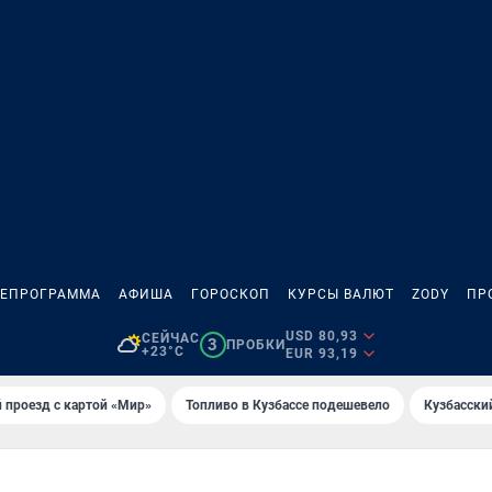
ЛЕПРОГРАММА
АФИША
ГОРОСКОП
КУРСЫ ВАЛЮТ
ZODY
ПР
USD 80,93
СЕЙЧАС
3
ПРОБКИ
+23°C
EUR 93,19
 проезд с картой «Мир»
Топливо в Кузбассе подешевело
Кузбасски