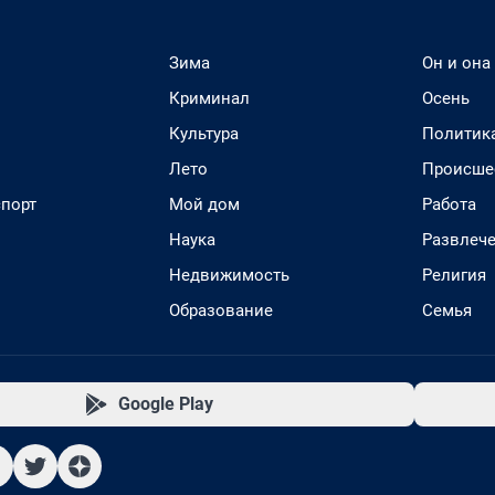
Зима
Он и она
Криминал
Осень
Культура
Политик
Лето
Происше
спорт
Мой дом
Работа
Наука
Развлеч
Недвижимость
Религия
Образование
Семья
Google Play