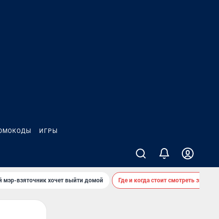
ОМОКОДЫ
ИГРЫ
й мэр-взяточник хочет выйти домой
Где и когда стоит смотреть звездоп