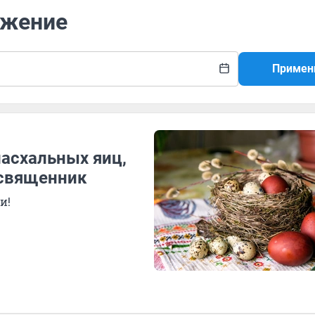
ужение
Примен
пасхальных яиц,
 священник
и!