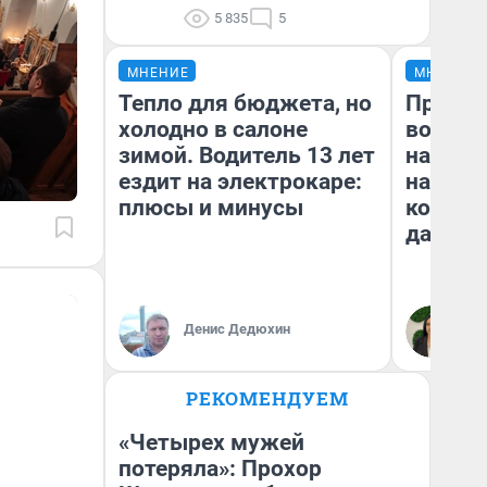
5 835
5
МНЕНИЕ
МНЕНИЕ
Тепло для бюджета, но
Продаш
холодно в салоне
возьмут
зимой. Водитель 13 лет
нам го
ездит на электрокаре:
налого
плюсы и минусы
коснет
даже р
Денис Дедюхин
Ан
РЕКОМЕНДУЕМ
«Четырех мужей
потеряла»: Прохор