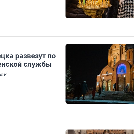
цка развезут по
венской службы
ваи