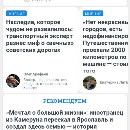
МНЕНИЕ
МНЕНИЕ
Наследие, которое
«Нет некрасивы
чудом не развалилось:
городов, есть
транспортный эксперт
недофинансиро
разнес миф о «вечных»
Путешественни
советских дорогах
проехали 2000
километров по 
машине — стоил
того
Олег Арефьев
Блогер, предприниматель,
Екатерина Литк
владелец в транспортном
бизнесе
РЕКОМЕНДУЕМ
«Мечтал о большой жизни»: иностранец
из Камеруна переехал в Ярославль и
создал здесь семью — история