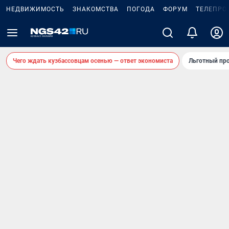
НЕДВИЖИМОСТЬ
ЗНАКОМСТВА
ПОГОДА
ФОРУМ
ТЕЛЕПРО
Чего ждать кузбассовцам осенью — ответ экономиста
Льготный про