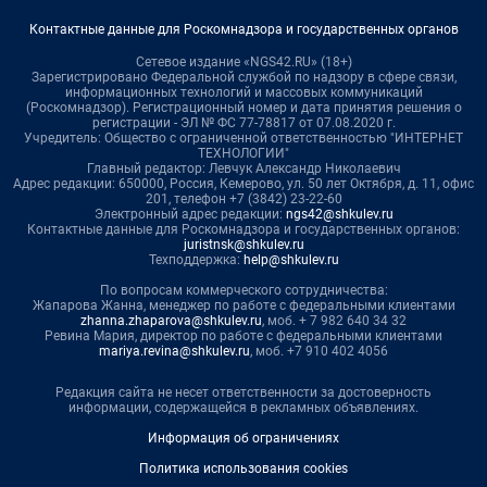
Контактные данные для Роскомнадзора и государственных органов
Сетевое издание «NGS42.RU» (18+)
Зарегистрировано Федеральной службой по надзору в сфере связи,
информационных технологий и массовых коммуникаций
(Роскомнадзор). Регистрационный номер и дата принятия решения о
регистрации - ЭЛ № ФС 77-78817 от 07.08.2020 г.
Учредитель: Общество с ограниченной ответственностью "ИНТЕРНЕТ
ТЕХНОЛОГИИ"
Главный редактор: Левчук Александр Николаевич
Адрес редакции: 650000, Россия, Кемерово, ул. 50 лет Октября, д. 11, офис
201, телефон +7 (3842) 23-22-60
Электронный адрес редакции:
ngs42@shkulev.ru
Контактные данные для Роскомнадзора и государственных органов:
juristnsk@shkulev.ru
Техподдержка:
help@shkulev.ru
По вопросам коммерческого сотрудничества:
Жапарова Жанна, менеджер по работе с федеральными клиентами
zhanna.zhaparova@shkulev.ru
, моб. + 7 982 640 34 32
Ревина Мария, директор по работе с федеральными клиентами
mariya.revina@shkulev.ru
, моб. +7 910 402 4056
Редакция сайта не несет ответственности за достоверность
информации, содержащейся в рекламных объявлениях.
Информация об ограничениях
Политика использования cookies