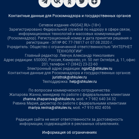
Контактные данные для Роскомнадзора и государственных органов
Сетевое издание «NGS42.RU» (18+)
Зарегистрировано Федеральной службой по надзору в сфере связи,
информационных технологий и массовых коммуникаций
(Роскомнадзор). Регистрационный номер и дата принятия решения о
регистрации - ЭЛ № ФС 77-78817 от 07.08.2020 г.
Учредитель: Общество с ограниченной ответственностью "ИНТЕРНЕТ
ТЕХНОЛОГИИ"
Главный редактор: Левчук Александр Николаевич
Адрес редакции: 650000, Россия, Кемерово, ул. 50 лет Октября, д. 11, офис
201, телефон +7 (3842) 23-22-60
Электронный адрес редакции:
ngs42@shkulev.ru
Контактные данные для Роскомнадзора и государственных органов:
juristnsk@shkulev.ru
Техподдержка:
help@shkulev.ru
По вопросам коммерческого сотрудничества:
Жапарова Жанна, менеджер по работе с федеральными клиентами
zhanna.zhaparova@shkulev.ru
, моб. + 7 982 640 34 32
Ревина Мария, директор по работе с федеральными клиентами
mariya.revina@shkulev.ru
, моб. +7 910 402 4056
Редакция сайта не несет ответственности за достоверность
информации, содержащейся в рекламных объявлениях.
Информация об ограничениях