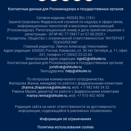
Контактные данные для Роскомнадзора и государственных органов
Сетевое издание «NGS42.RU» (18+)
Зарегистрировано Федеральной службой по надзору в сфере связи,
информационных технологий и массовых коммуникаций
(Роскомнадзор). Регистрационный номер и дата принятия решения о
регистрации - ЭЛ № ФС 77-78817 от 07.08.2020 г.
Учредитель: Общество с ограниченной ответственностью "ИНТЕРНЕТ
ТЕХНОЛОГИИ"
Главный редактор: Левчук Александр Николаевич
Адрес редакции: 650000, Россия, Кемерово, ул. 50 лет Октября, д. 11, офис
201, телефон +7 (3842) 23-22-60
Электронный адрес редакции:
ngs42@shkulev.ru
Контактные данные для Роскомнадзора и государственных органов:
juristnsk@shkulev.ru
Техподдержка:
help@shkulev.ru
По вопросам коммерческого сотрудничества:
Жапарова Жанна, менеджер по работе с федеральными клиентами
zhanna.zhaparova@shkulev.ru
, моб. + 7 982 640 34 32
Ревина Мария, директор по работе с федеральными клиентами
mariya.revina@shkulev.ru
, моб. +7 910 402 4056
Редакция сайта не несет ответственности за достоверность
информации, содержащейся в рекламных объявлениях.
Информация об ограничениях
Политика использования cookies