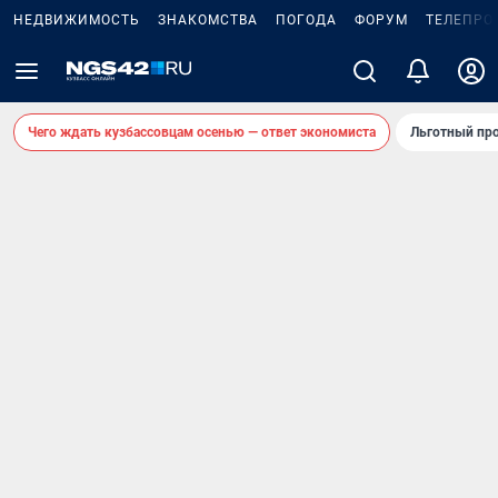
НЕДВИЖИМОСТЬ
ЗНАКОМСТВА
ПОГОДА
ФОРУМ
ТЕЛЕПРО
Чего ждать кузбассовцам осенью — ответ экономиста
Льготный про