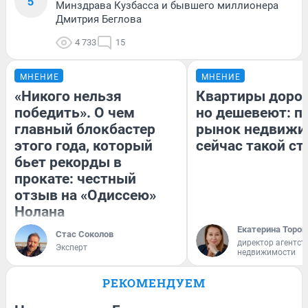
5
Минздрава Кузбасса и бывшего миллионера
Дмитрия Беглова
4 733
15
МНЕНИЕ
МНЕНИЕ
«Никого нельзя
Квартиры доро
победить». О чем
но дешевеют: п
главный блокбастер
рынок недвижи
этого года, который
сейчас такой с
бьет рекорды в
прокате: честный
отзыв на «Одиссею»
Нолана
Екатерина Тороп
Стас Соколов
директор агентст
Эксперт
недвижимости
РЕКОМЕНДУЕМ