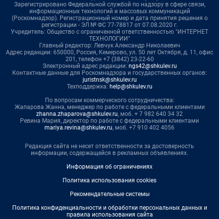
Зарегистрировано Федеральной службой по надзору в сфере связи,
информационных технологий и массовых коммуникаций
(Роскомнадзор). Регистрационный номер и дата принятия решения о
регистрации - ЭЛ № ФС 77-78817 от 07.08.2020 г.
Учредитель: Общество с ограниченной ответственностью "ИНТЕРНЕТ
ТЕХНОЛОГИИ"
Главный редактор: Левчук Александр Николаевич
Адрес редакции: 650000, Россия, Кемерово, ул. 50 лет Октября, д. 11, офис
201, телефон +7 (3842) 23-22-60
Электронный адрес редакции:
ngs42@shkulev.ru
Контактные данные для Роскомнадзора и государственных органов:
juristnsk@shkulev.ru
Техподдержка:
help@shkulev.ru
По вопросам коммерческого сотрудничества:
Жапарова Жанна, менеджер по работе с федеральными клиентами
zhanna.zhaparova@shkulev.ru
, моб. + 7 982 640 34 32
Ревина Мария, директор по работе с федеральными клиентами
mariya.revina@shkulev.ru
, моб. +7 910 402 4056
Редакция сайта не несет ответственности за достоверность
информации, содержащейся в рекламных объявлениях.
Информация об ограничениях
Политика использования cookies
Рекомендательные системы
Политика конфиденциальности и обработки персональных данных и
правила использования сайта