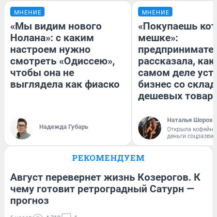
МНЕНИЕ
МНЕНИЕ
«Мы видим нового
«Покупаешь кот
Нолана»: с каким
мешке»:
настроем нужно
предпринимате
смотреть «Одиссею»,
рассказала, как
чтобы она не
самом деле уст
выглядела как фиаско
бизнес со скла
дешевых товар
Наталья Шорохо
Надежда Губарь
Открыла кофейну
деньги соцразви
РЕКОМЕНДУЕМ
Август перевернет жизнь Козерогов. К
чему готовит ретроградный Сатурн —
прогноз