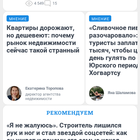
4 549
15
МНЕНИЕ
МНЕНИЕ
Квартиры дорожают,
«Сливочное пив
но дешевеют: почему
разочаровало»:
рынок недвижимости
туристы заплат
сейчас такой странный
тысяч, чтобы ц
день гулять по 
Юрского период
Хогвартсу
Екатерина Торопова
Яна Шаламова
директор агентства
недвижимости
РЕКОМЕНДУЕМ
«Я не жалуюсь». Строитель лишился
рук и ног и стал звездой соцсетей: как