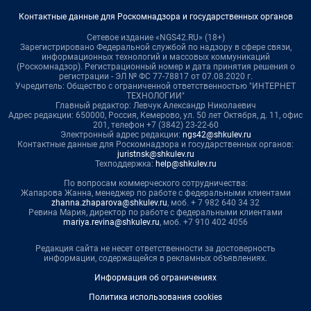
Контактные данные для Роскомнадзора и государственных органов
Сетевое издание «NGS42.RU» (18+)
Зарегистрировано Федеральной службой по надзору в сфере связи,
информационных технологий и массовых коммуникаций
(Роскомнадзор). Регистрационный номер и дата принятия решения о
регистрации - ЭЛ № ФС 77-78817 от 07.08.2020 г.
Учредитель: Общество с ограниченной ответственностью "ИНТЕРНЕТ
ТЕХНОЛОГИИ"
Главный редактор: Левчук Александр Николаевич
Адрес редакции: 650000, Россия, Кемерово, ул. 50 лет Октября, д. 11, офис
201, телефон +7 (3842) 23-22-60
Электронный адрес редакции:
ngs42@shkulev.ru
Контактные данные для Роскомнадзора и государственных органов:
juristnsk@shkulev.ru
Техподдержка:
help@shkulev.ru
По вопросам коммерческого сотрудничества:
Жапарова Жанна, менеджер по работе с федеральными клиентами
zhanna.zhaparova@shkulev.ru
, моб. + 7 982 640 34 32
Ревина Мария, директор по работе с федеральными клиентами
mariya.revina@shkulev.ru
, моб. +7 910 402 4056
Редакция сайта не несет ответственности за достоверность
информации, содержащейся в рекламных объявлениях.
Информация об ограничениях
Политика использования cookies