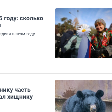
 году: сколько
и
деля в этом году
нику часть
ал хищнику