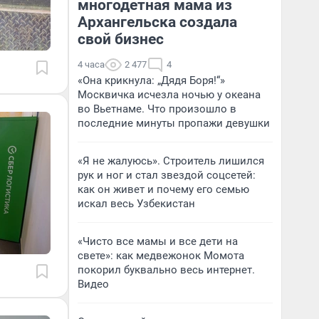
многодетная мама из
Архангельска создала
свой бизнес
4 часа
2 477
4
«Она крикнула: „Дядя Боря!“»
Москвичка исчезла ночью у океана
во Вьетнаме. Что произошло в
последние минуты пропажи девушки
«Я не жалуюсь». Строитель лишился
рук и ног и стал звездой соцсетей:
как он живет и почему его семью
искал весь Узбекистан
«Чисто все мамы и все дети на
свете»: как медвежонок Момота
покорил буквально весь интернет.
Видео