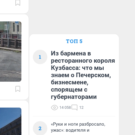
ТОП 5
Из бармена в
1
ресторанного короля
Кузбасса: что мы
знаем о Печерском,
бизнесмене,
спорящем с
губернаторами
14 058
12
«Руки и ноги разбросало,
2
ужас»: водителя и