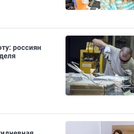
оту: россиян
деля
тидневная