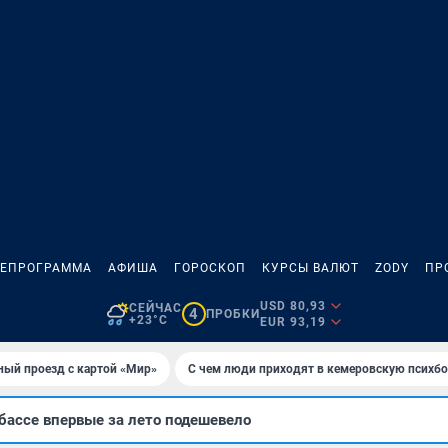
ЛЕПРОГРАММА
АФИША
ГОРОСКОП
КУРСЫ ВАЛЮТ
ZODY
ПР
USD 80,93
СЕЙЧАС
4
ПРОБКИ
+23°C
EUR 93,19
ный проезд с картой «Мир»
С чем люди приходят в кемеровскую психб
бассе впервые за лето подешевело