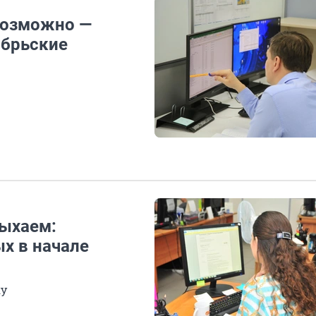
возможно —
ябрьские
дыхаем:
х в начале
ку