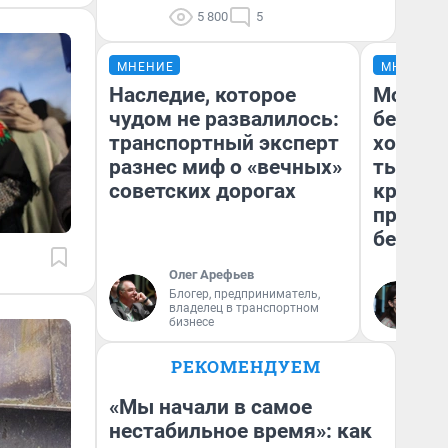
5 800
5
МНЕНИЕ
МНЕНИЕ
Наследие, которое
Мой ба
чудом не развалилось:
береже
транспортный эксперт
хотела 
разнес миф о «вечных»
тысяч,
советских дорогах
кредит,
приеха
безопа
Олег Арефьев
Блогер, предприниматель,
Кс
владелец в транспортном
Ав
бизнесе
РЕКОМЕНДУЕМ
«Мы начали в самое
нестабильное время»: как