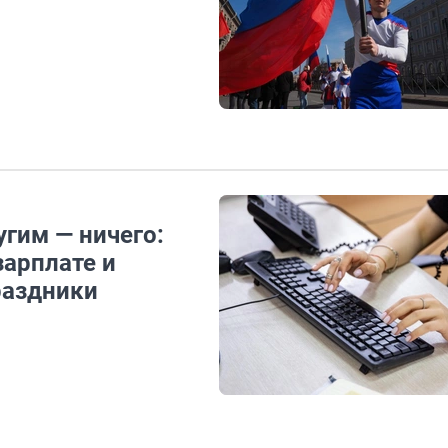
гим — ничего:
зарплате и
раздники