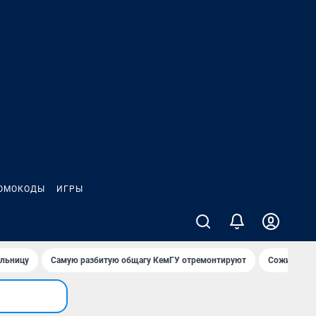
ОМОКОДЫ
ИГРЫ
ольницу
Самую разбитую общагу КемГУ отремонтируют
Сожительни