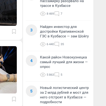
пассажирку разорвало на
трассе в Кузбассе
8 469
7
Найден инвестор для
3
достройки Крапивинской
ГЭС в Кузбассе — зам Шойгу
6 440
35
Какой район Новокузнецка
4
самый лучший для жизни —
опрос
5 863
5
Новый логистический центр
5
за 2 млрд рублей и мост для
него отстроят в Кузбассе —
подробности