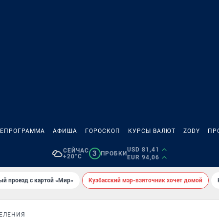
ЛЕПРОГРАММА
АФИША
ГОРОСКОП
КУРСЫ ВАЛЮТ
ZODY
ПР
USD 81,41
СЕЙЧАС
3
ПРОБКИ
+20°C
EUR 94,06
ый проезд с картой «Мир»
Кузбасский мэр-взяточник хочет домой
СЕЛЕНИЯ