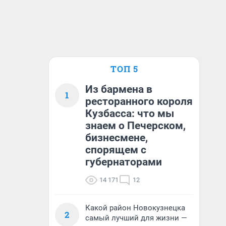
ТОП 5
Из бармена в
1
ресторанного короля
Кузбасса: что мы
знаем о Печерском,
бизнесмене,
спорящем с
губернаторами
14 171
12
Какой район Новокузнецка
2
самый лучший для жизни —