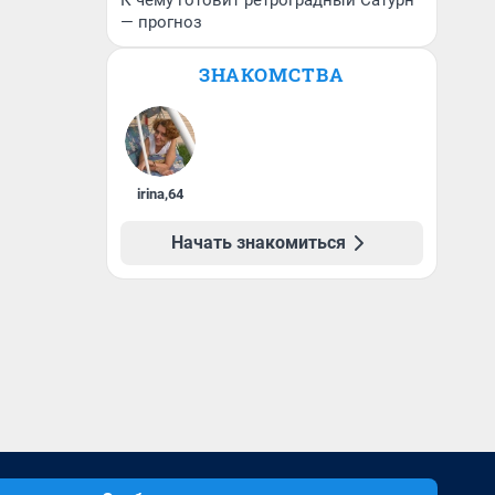
К чему готовит ретроградный Сатурн
— прогноз
ЗНАКОМСТВА
irina
,
64
Начать знакомиться