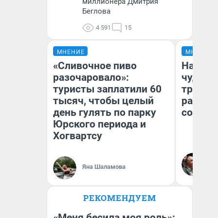
миллионера Дмитрия
Беглова
4 591
15
МНЕНИЕ
МНЕНИЕ
«Сливочное пиво
Наслед
разочаровало»:
чудом 
туристы заплатили 60
трансп
тысяч, чтобы целый
разнес
день гулять по парку
советс
Юрского периода и
Хогвартсу
Ол
Бл
Яна Шаламова
вл
би
РЕКОМЕНДУЕМ
«Меня бесила моя роль»: