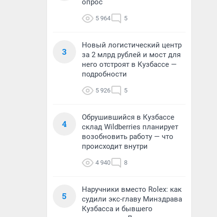
опрос
5 964
5
Новый логистический центр
3
за 2 млрд рублей и мост для
него отстроят в Кузбассе —
подробности
5 926
5
Обрушившийся в Кузбассе
4
склад Wildberries планирует
возобновить работу — что
происходит внутри
4 940
8
Наручники вместо Rolex: как
5
судили экс-главу Минздрава
Кузбасса и бывшего