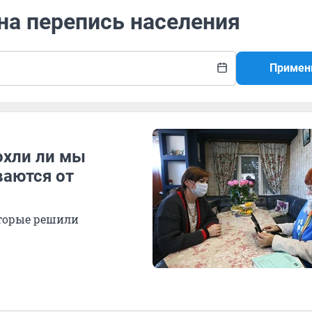
 на перепись населения
Примен
охли ли мы
ваются от
оторые решили