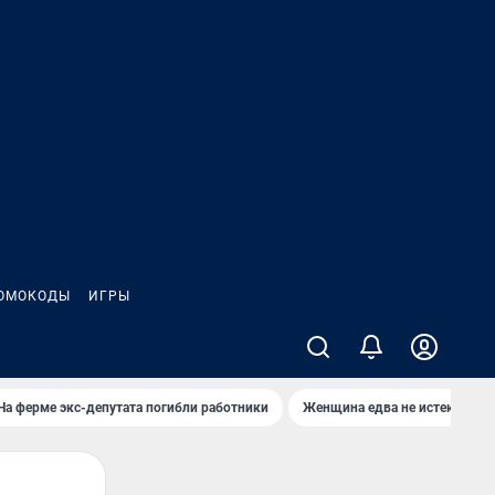
ОМОКОДЫ
ИГРЫ
На ферме экс-депутата погибли работники
Женщина едва не истекла кро