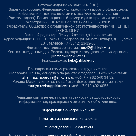
Сетевое издание «NGS42.RU» (18+)
Зарегистрировано Федеральной службой по надзору в сфере связи,
информационных технологий и массовых коммуникаций
(Роскомнадзор). Регистрационный номер и дата принятия решения о
регистрации - ЭЛ № ФС 77-78817 от 07.08.2020 г.
Учредитель: Общество с ограниченной ответственностью "ИНТЕРНЕТ
ТЕХНОЛОГИИ"
Главный редактор: Левчук Александр Николаевич
Адрес редакции: 650000, Россия, Кемерово, ул. 50 лет Октября, д. 11, офис
201, телефон +7 (3842) 23-22-60
Электронный адрес редакции:
ngs42@shkulev.ru
Контактные данные для Роскомнадзора и государственных органов:
juristnsk@shkulev.ru
Техподдержка:
help@shkulev.ru
По вопросам коммерческого сотрудничества:
Жапарова Жанна, менеджер по работе с федеральными клиентами
zhanna.zhaparova@shkulev.ru
, моб. + 7 982 640 34 32
Ревина Мария, директор по работе с федеральными клиентами
mariya.revina@shkulev.ru
, моб. +7 910 402 4056
Редакция сайта не несет ответственности за достоверность
информации, содержащейся в рекламных объявлениях.
Информация об ограничениях
Политика использования cookies
Рекомендательные системы
Политика конфиденциальности и обработки персональных данных и