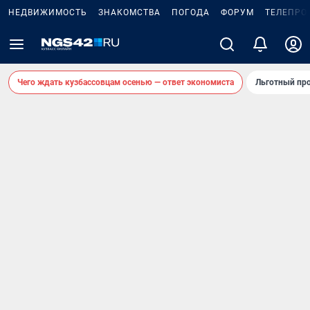
НЕДВИЖИМОСТЬ
ЗНАКОМСТВА
ПОГОДА
ФОРУМ
ТЕЛЕПРО
Чего ждать кузбассовцам осенью — ответ экономиста
Льготный про