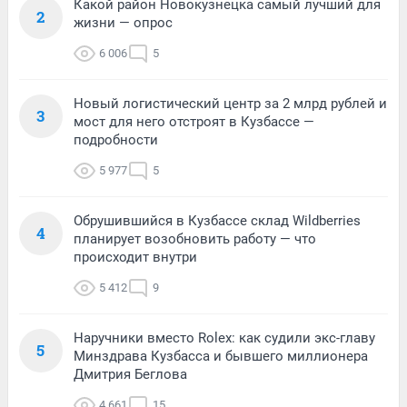
Какой район Новокузнецка самый лучший для
2
жизни — опрос
6 006
5
Новый логистический центр за 2 млрд рублей и
3
мост для него отстроят в Кузбассе —
подробности
5 977
5
Обрушившийся в Кузбассе склад Wildberries
4
планирует возобновить работу — что
происходит внутри
5 412
9
Наручники вместо Rolex: как судили экс-главу
5
Минздрава Кузбасса и бывшего миллионера
Дмитрия Беглова
4 661
15