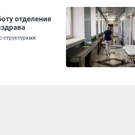
боту отделение
нздрава
ес-структурами