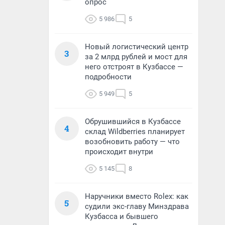
опрос
5 986
5
Новый логистический центр
3
за 2 млрд рублей и мост для
него отстроят в Кузбассе —
подробности
5 949
5
Обрушившийся в Кузбассе
4
склад Wildberries планирует
возобновить работу — что
происходит внутри
5 145
8
Наручники вместо Rolex: как
5
судили экс-главу Минздрава
Кузбасса и бывшего