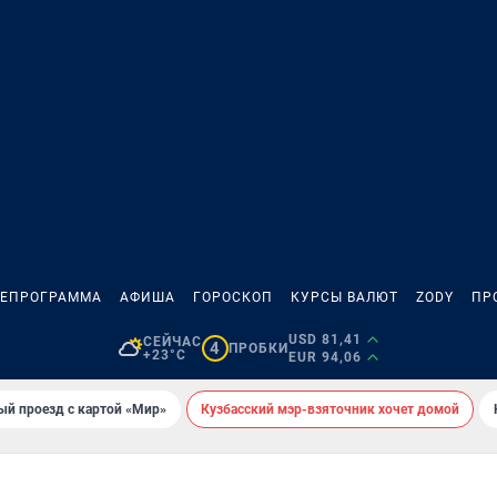
ЛЕПРОГРАММА
АФИША
ГОРОСКОП
КУРСЫ ВАЛЮТ
ZODY
ПР
USD 81,41
СЕЙЧАС
4
ПРОБКИ
+23°C
EUR 94,06
ый проезд с картой «Мир»
Кузбасский мэр-взяточник хочет домой