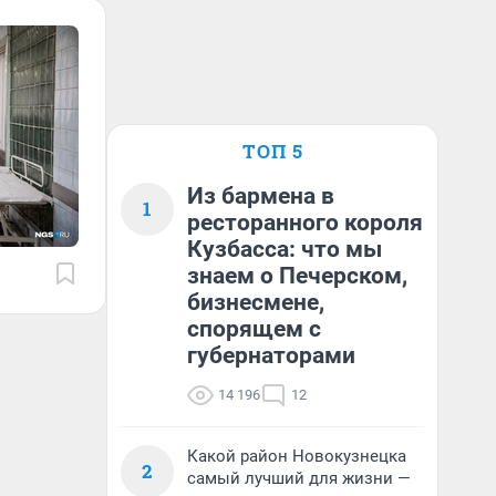
ТОП 5
Из бармена в
1
ресторанного короля
Кузбасса: что мы
знаем о Печерском,
бизнесмене,
спорящем с
губернаторами
14 196
12
Какой район Новокузнецка
2
самый лучший для жизни —