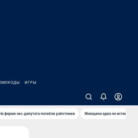
ОМОКОДЫ
ИГРЫ
На ферме экс-депутата погибли работники
Женщина едва не истекла кро