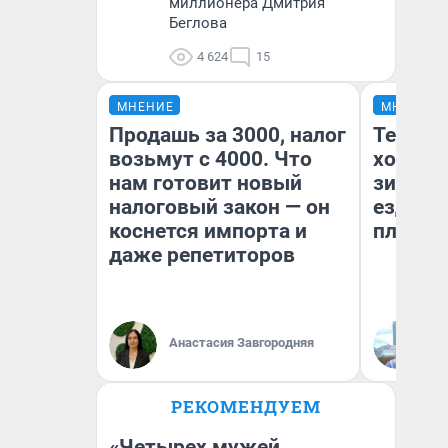
миллионера Дмитрия
Беглова
4 624
15
МНЕНИЕ
МНЕНИЕ
Продашь за 3000, налог
Тепло 
возьмут с 4000. Что
холодн
нам готовит новый
зимой.
налоговый закон — он
ездит н
коснется импорта и
плюсы 
даже репетиторов
Анастасия Завгородняя
Д
РЕКОМЕНДУЕМ
«Четырех мужей