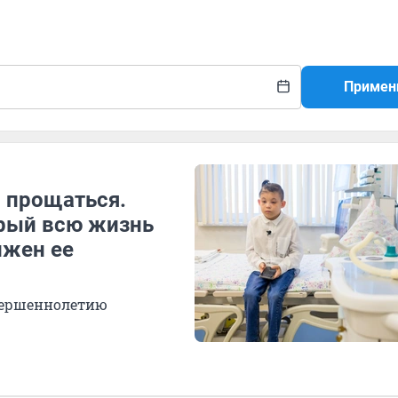
Примен
м прощаться.
орый всю жизнь
лжен ее
овершеннолетию