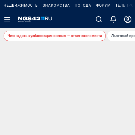
НЕДВИЖИМОСТЬ
ЗНАКОМСТВА
ПОГОДА
ФОРУМ
ТЕЛЕПРО
Чего ждать кузбассовцам осенью — ответ экономиста
Льготный про