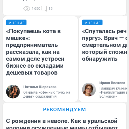
4 650
15
МНЕНИЕ
МНЕНИЕ
«Покупаешь кота в
«Спуталась речь
мешке»:
пургу». Врач — о
предприниматель
смертельном ди
рассказала, как на
который сложн
самом деле устроен
обнаружить
бизнес со складами
дешевых товаров
Ирина Волкова
Наталья Шорохова
Главврач клиник
Открыла кофейную точку на
«Реабилитация д
деньги соцразвития
Волковой»
РЕКОМЕНДУЕМ
С рождения в неволе. Как в уральской
колонии осужденные мамы отбывают