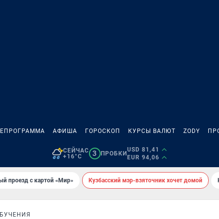
ЛЕПРОГРАММА
АФИША
ГОРОСКОП
КУРСЫ ВАЛЮТ
ZODY
ПР
USD 81,41
СЕЙЧАС
3
ПРОБКИ
+16°C
EUR 94,06
ый проезд с картой «Мир»
Кузбасский мэр-взяточник хочет домой
БУЧЕНИЯ