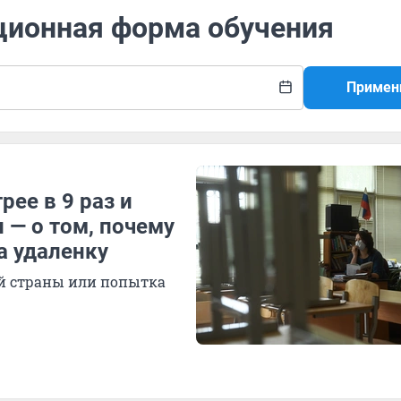
нционная форма обучения
Примен
ее в 9 раз и
 — о том, почему
а удаленку
ей страны или попытка