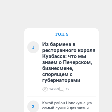
ТОП 5
Из бармена в
1
ресторанного короля
Кузбасса: что мы
знаем о Печерском,
бизнесмене,
спорящем с
губернаторами
14 253
12
Какой район Новокузнецка
2
самый лучший для жизни —