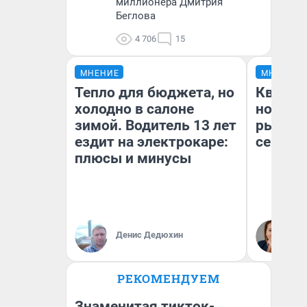
миллионера Дмитрия
Беглова
4 706
15
МНЕНИЕ
МНЕНИЕ
Тепло для бюджета, но
Кварти
холодно в салоне
но деш
зимой. Водитель 13 лет
рынок 
ездит на электрокаре:
сейчас
плюсы и минусы
Ек
Денис Дедюхин
ди
не
РЕКОМЕНДУЕМ
Знаменитая тикток-