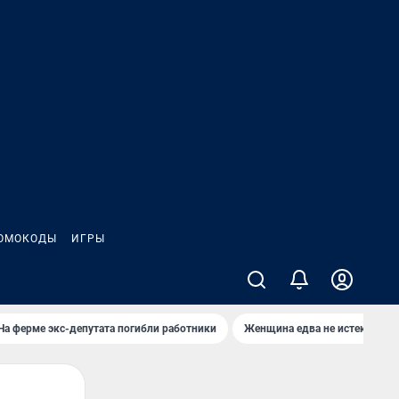
ОМОКОДЫ
ИГРЫ
На ферме экс-депутата погибли работники
Женщина едва не истекла кро