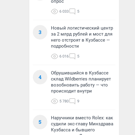
опрос
6 033
5
Новый логистический центр
3
за 2 млрд рублей и мост для
него отстроят в Кузбассе —
подробности
6 016
5
Обрушившийся в Кузбассе
4
склад Wildberries планирует
возобновить работу — что
происходит внутри
5 780
9
Наручники вместо Rolex: как
5
судили экс-главу Минздрава
Кузбасса и бывшего