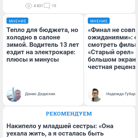
4 831
15
МНЕНИЕ
МНЕНИЕ
Тепло для бюджета, но
«Финал не совпа
холодно в салоне
ожиданиями»: с
зимой. Водитель 13 лет
смотреть филь
ездит на электрокаре:
«Старый орел» 
плюсы и минусы
большом экран
честная реценз
Денис Дедюхин
Надежда Губарь
РЕКОМЕНДУЕМ
Накипело у младшей сестры: «Она
уехала жить, а я осталась быть