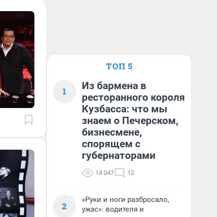
ТОП 5
Из бармена в
1
ресторанного короля
Кузбасса: что мы
знаем о Печерском,
бизнесмене,
спорящем с
губернаторами
14 047
12
«Руки и ноги разбросало,
2
ужас»: водителя и