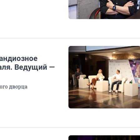
рандиозное
аля. Ведущий —
ого дворца