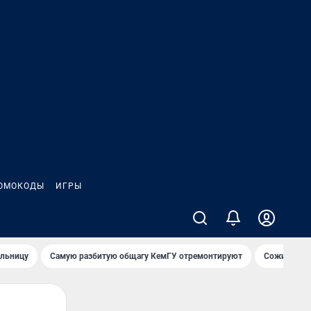
ОМОКОДЫ
ИГРЫ
ольницу
Самую разбитую общагу КемГУ отремонтируют
Сожительни