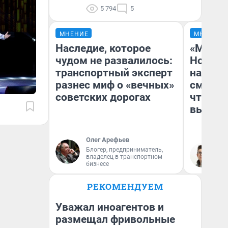
5 794
5
МНЕНИЕ
МНЕНИЕ
Наследие, которое
«Мы ви
чудом не развалилось:
Нолана
транспортный эксперт
настро
разнес миф о «вечных»
смотре
советских дорогах
чтобы 
выгляд
Олег Арефьев
Блогер, предприниматель,
На
владелец в транспортном
бизнесе
РЕКОМЕНДУЕМ
Уважал иноагентов и
размещал фривольные