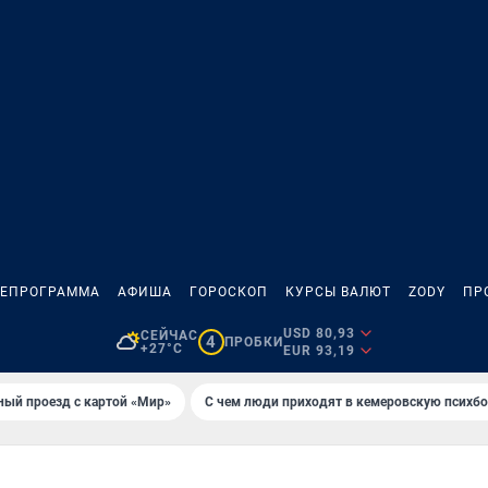
ЛЕПРОГРАММА
АФИША
ГОРОСКОП
КУРСЫ ВАЛЮТ
ZODY
ПР
USD 80,93
СЕЙЧАС
4
ПРОБКИ
+27°C
EUR 93,19
ный проезд с картой «Мир»
С чем люди приходят в кемеровскую психб