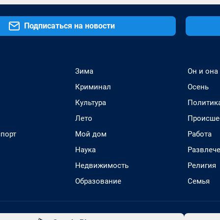
Подписаться на новости
Зима
Он и она
Криминал
Осень
Культура
Политик
Лето
Происше
спорт
Мой дом
Работа
Наука
Развлеч
Недвижимость
Религия
Образование
Семья