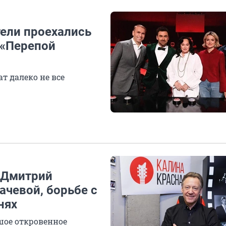
тели проехались
 «Перепой
ат далеко не все
 Дмитрий
ачевой, борьбе с
нях
шое откровенное