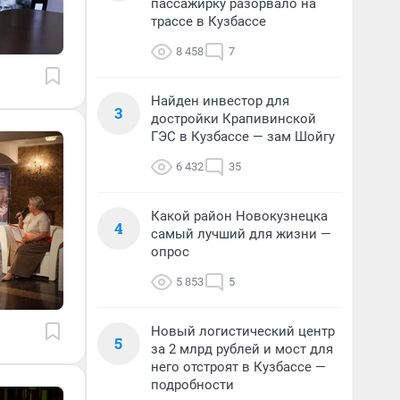
пассажирку разорвало на
трассе в Кузбассе
8 458
7
Найден инвестор для
3
достройки Крапивинской
ГЭС в Кузбассе — зам Шойгу
6 432
35
Какой район Новокузнецка
4
самый лучший для жизни —
опрос
5 853
5
Новый логистический центр
5
за 2 млрд рублей и мост для
него отстроят в Кузбассе —
подробности