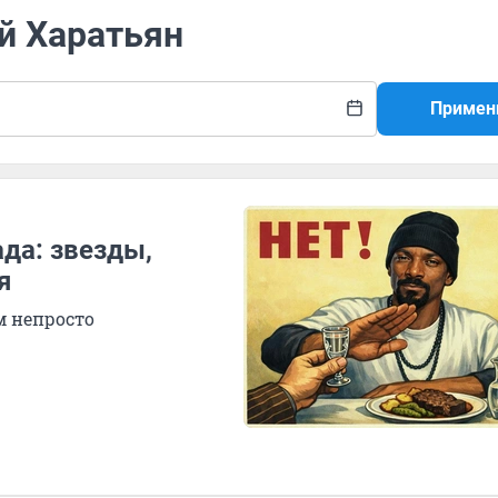
й Харатьян
Примен
да: звезды,
я
м непросто