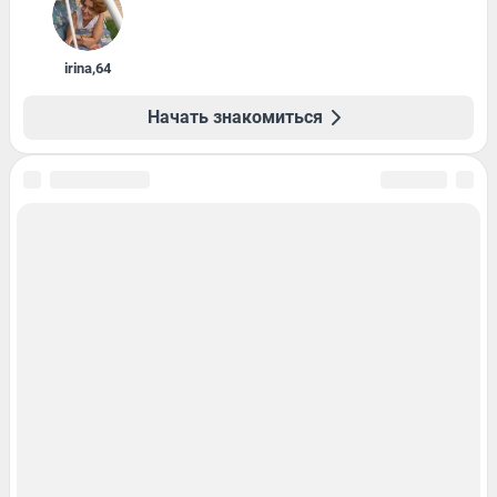
irina
,
64
Начать знакомиться