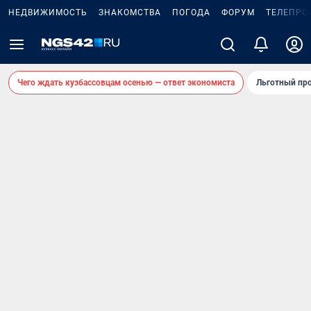
НЕДВИЖИМОСТЬ
ЗНАКОМСТВА
ПОГОДА
ФОРУМ
ТЕЛЕПРО
Чего ждать кузбассовцам осенью — ответ экономиста
Льготный про