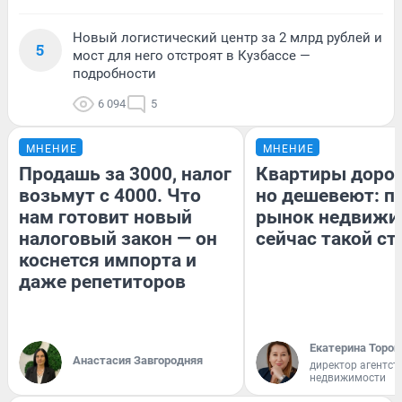
Новый логистический центр за 2 млрд рублей и
5
мост для него отстроят в Кузбассе —
подробности
6 094
5
МНЕНИЕ
МНЕНИЕ
Продашь за 3000, налог
Квартиры доро
возьмут с 4000. Что
но дешевеют: п
нам готовит новый
рынок недвижи
налоговый закон — он
сейчас такой с
коснется импорта и
даже репетиторов
Екатерина Тороп
Анастасия Завгородняя
директор агентст
недвижимости