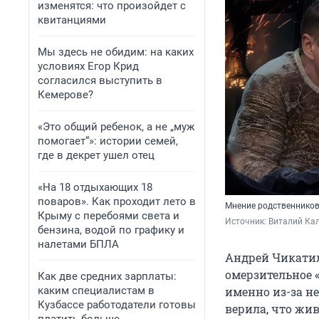
изменятся: что произойдет с
квитанциями
Мы здесь не обидим: на каких
условиях Егор Крид
согласился выступить в
Кемерове?
«Это общий ребенок, а не „муж
помогает“»: истории семей,
где в декрет ушел отец
«На 18 отдыхающих 18
поваров». Как проходит лето в
Мнение родственников
Крыму с перебоями света и
Источник: 
Виталий Кал
бензина, водой по графику и
налетами БПЛА
Андрей Чикатил
омерзительное «
Как две средних зарплаты:
каким специалистам в
именно из-за не
Кузбассе работодатели готовы
верила, что жив