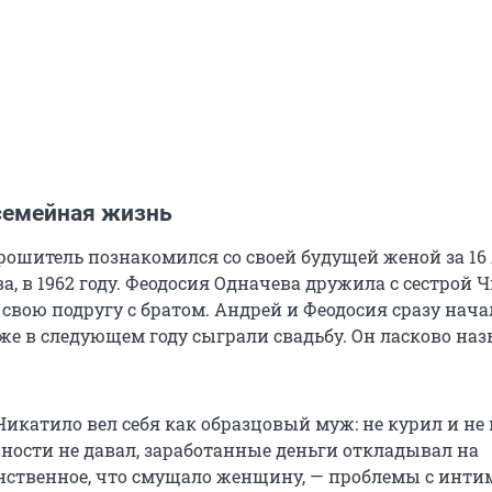
семейная жизнь
рошитель познакомился со своей будущей женой за 16 
а, в 1962 году. Феодосия Одначева дружила с сестрой 
 свою подругу с братом. Андрей и Феодосия сразу нач
же в следующем году сыграли свадьбу. Он ласково наз
икатило вел себя как образцовый муж: не курил и не 
вности не давал, заработанные деньги откладывал на
нственное, что смущало женщину, — проблемы с инт