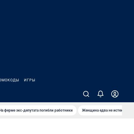
ОМОКОДЫ
ИГРЫ
На ферме экс-депутата погибли работники
Женщина едва не истекла кро