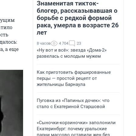
Знаменитая тикток-
блогер, рассказывавшая о
борьбе с редкой формой
удущим
рака, умерла в возрасте 26
атило
лет
ость
далось:
8 часов
4 704
23
, а еще
«Ну вот и всё»: звезда «Дома-2»
развелась с молодым мужем
Как приготовить фаршированные
перцы — простой рецепт от
жительницы Барнаула
Пуговка из «Папиных дочек»: что
стало с Екатериной Старшовой
«Сыночки-корзиночки» заполонили
Екатеринбург: почему уральские
парни массово оставили жен без