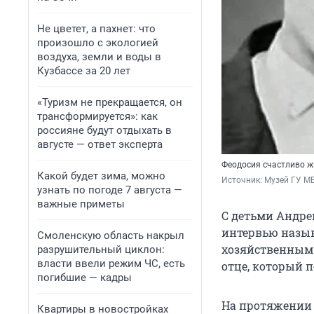
Не цветет, а пахнет: что
произошло с экологией
воздуха, земли и воды в
Кузбассе за 20 лет
«Туризм не прекращается, он
трансформируется»: как
россияне будут отдыхать в
августе — ответ эксперта
Феодосия счастливо ж
Какой будет зима, можно
Источник: 
Музей ГУ МВ
узнать по погоде 7 августа —
важные приметы
С детьми Андре
интервью назыв
Смоленскую область накрыл
хозяйственным 
разрушительный циклон:
власти ввели режим ЧС, есть
отце, который п
погибшие — кадры
На протяжении 
Квартиры в новостройках