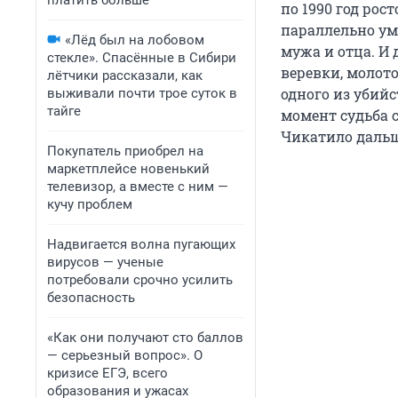
платить больше
по 1990 год рос
параллельно ум
«Лёд был на лобовом
мужа и отца. И 
стекле». Спасённые в Сибири
веревки, молото
лётчики рассказали, как
одного из убийс
выживали почти трое суток в
тайге
момент судьба 
Чикатило даль
Покупатель приобрел на
маркетплейсе новенький
телевизор, а вместе с ним —
кучу проблем
Надвигается волна пугающих
вирусов — ученые
потребовали срочно усилить
безопасность
«Как они получают сто баллов
— серьезный вопрос». О
кризисе ЕГЭ, всего
образования и ужасах