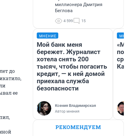
миллионера Дмитрия
Беглова
4 599
15
МНЕНИЕ
МНЕНИ
Мой банк меня
«Маши
бережет. Журналист
полет
хотела снять 200
сравн
тысяч, чтобы погасить
Казах
лет до
кредит, — к ней домой
Чикатило,
приехала служба
али
безопасности
ывал ее
Ксения Владимирская
Автор мнения
пил,
РЕКОМЕНДУЕМ
имной