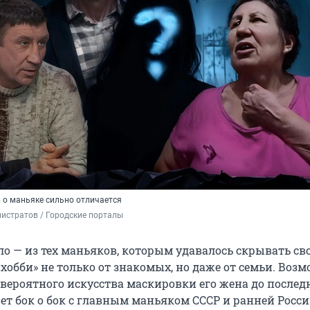
 о маньяке сильно отличается
истратов / Городские порталы
о — из тех маньяков, которым удавалось скрывать св
хобби» не только от знакомых, но даже от семьи. Возм
вероятного искусства маскировки его жена до послед
ет бок о бок с главным маньяком СССР и ранней России