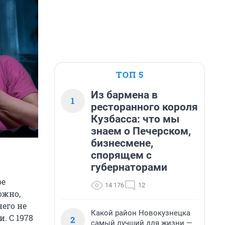
ТОП 5
Из бармена в
1
ресторанного короля
Кузбасса: что мы
знаем о Печерском,
бизнесмене,
спорящем с
губернаторами
ое
14 176
12
ожно,
него не
Какой район Новокузнецка
. С 1978
2
самый лучший для жизни —