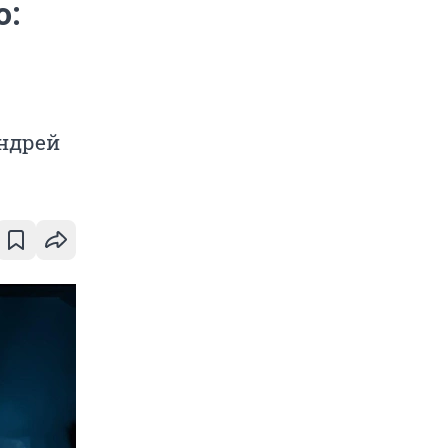
о:
Андрей