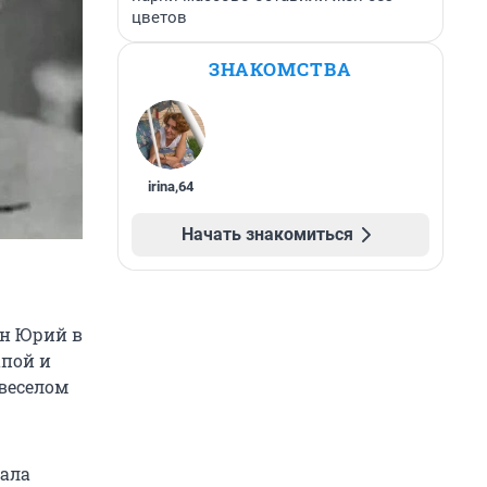
цветов
ЗНАКОМСТВА
irina
,
64
Начать знакомиться
ын Юрий в
апой и
веселом
чала