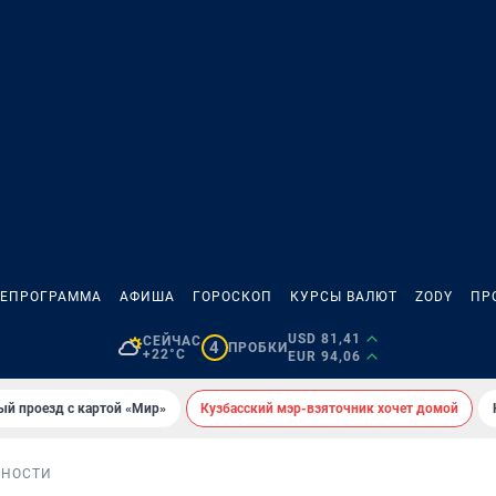
ЛЕПРОГРАММА
АФИША
ГОРОСКОП
КУРСЫ ВАЛЮТ
ZODY
ПР
USD 81,41
СЕЙЧАС
4
ПРОБКИ
+22°C
EUR 94,06
ый проезд с картой «Мир»
Кузбасский мэр-взяточник хочет домой
БНОСТИ