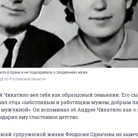
ила в браке и не подозревала о злодеяниях мужа
Д по Ростовской области
й Чикатило вел себя как образцовый семьянин. Его с
ал отца «заботливым и работящим мужем, добрым п
мужчиной». Он вспоминал об Андрее Чикатило как о 
одарил ему счастливое детство.
всей супружеской жизни Феодосия Одначева не заме