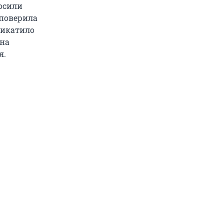
осили
 поверила
Чикатило
 на
я.