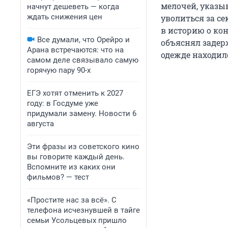
мелочей, указы
начнут дешеветь — когда
ждать снижения цен
уволиться за с
в историю о ко
Все думали, что Орейро и
объяснял задер
Арана встречаются: что на
одежде находило
самом деле связывало самую
горячую пару 90-х
ЕГЭ хотят отменить к 2027
году: в Госдуме уже
придумали замену. Новости 6
августа
Эти фразы из советского кино
вы говорите каждый день.
Вспомните из каких они
фильмов? — тест
«Простите нас за всё». С
телефона исчезнувшей в тайге
семьи Усольцевых пришло