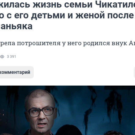
жилась жизнь семьи Чикатил
о с его детьми и женой после
маньяка
трела потрошителя у него родился внук 
3 391
 комментарий