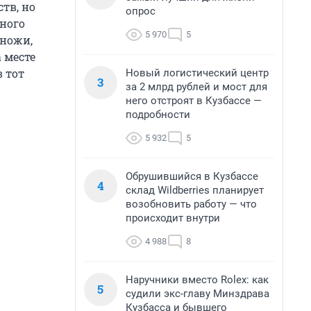
тв, но
опрос
ного
5 970
5
 ножи,
 месте
в тот
Новый логистический центр
3
за 2 млрд рублей и мост для
него отстроят в Кузбассе —
подробности
5 932
5
Обрушившийся в Кузбассе
4
склад Wildberries планирует
возобновить работу — что
происходит внутри
4 988
8
Наручники вместо Rolex: как
5
судили экс-главу Минздрава
Кузбасса и бывшего