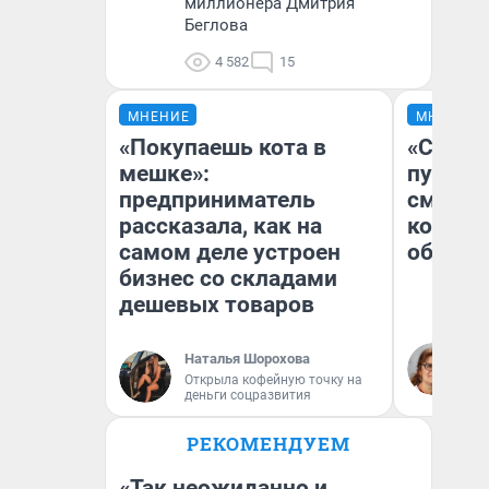
миллионера Дмитрия
Беглова
4 582
15
МНЕНИЕ
МНЕНИЕ
«Покупаешь кота в
«Спутал
мешке»:
пургу».
предприниматель
смерте
рассказала, как на
которы
самом деле устроен
обнару
бизнес со складами
дешевых товаров
Ир
Наталья Шорохова
Гл
Открыла кофейную точку на
«Р
деньги соцразвития
Во
РЕКОМЕНДУЕМ
«Так неожиданно и