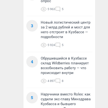
опрос
5 963
5
Новый логистический центр
3
за 2 млрд рублей и мост для
него отстроят в Кузбассе —
подробности
5 924
5
Обрушившийся в Кузбассе
4
склад Wildberries планирует
возобновить работу — что
происходит внутри
4 897
8
Наручники вместо Rolex: как
5
судили экс-главу Минздрава
Кузбасса и бывшего