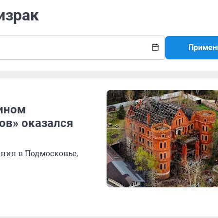
израк
Примен
яином
ов» оказался
ния в Подмосковье,