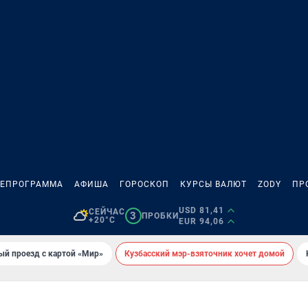
ЛЕПРОГРАММА
АФИША
ГОРОСКОП
КУРСЫ ВАЛЮТ
ZODY
ПР
USD 81,41
СЕЙЧАС
3
ПРОБКИ
+20°C
EUR 94,06
ый проезд с картой «Мир»
Кузбасский мэр-взяточник хочет домой