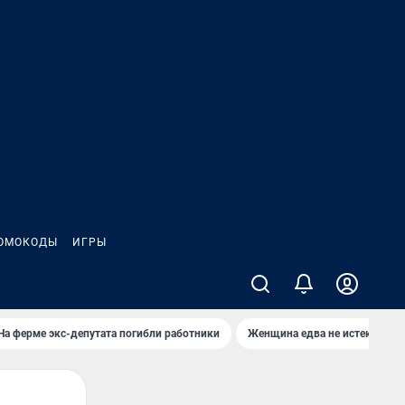
ОМОКОДЫ
ИГРЫ
На ферме экс-депутата погибли работники
Женщина едва не истекла кро