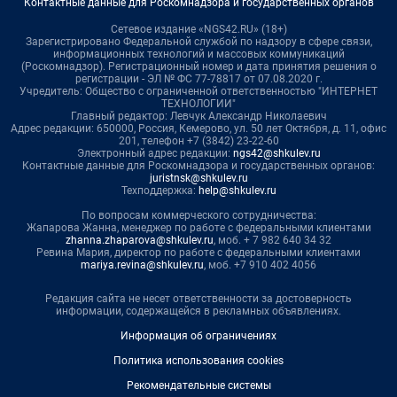
Контактные данные для Роскомнадзора и государственных органов
Сетевое издание «NGS42.RU» (18+)
Зарегистрировано Федеральной службой по надзору в сфере связи,
информационных технологий и массовых коммуникаций
(Роскомнадзор). Регистрационный номер и дата принятия решения о
регистрации - ЭЛ № ФС 77-78817 от 07.08.2020 г.
Учредитель: Общество с ограниченной ответственностью "ИНТЕРНЕТ
ТЕХНОЛОГИИ"
Главный редактор: Левчук Александр Николаевич
Адрес редакции: 650000, Россия, Кемерово, ул. 50 лет Октября, д. 11, офис
201, телефон +7 (3842) 23-22-60
Электронный адрес редакции:
ngs42@shkulev.ru
Контактные данные для Роскомнадзора и государственных органов:
juristnsk@shkulev.ru
Техподдержка:
help@shkulev.ru
По вопросам коммерческого сотрудничества:
Жапарова Жанна, менеджер по работе с федеральными клиентами
zhanna.zhaparova@shkulev.ru
, моб. + 7 982 640 34 32
Ревина Мария, директор по работе с федеральными клиентами
mariya.revina@shkulev.ru
, моб. +7 910 402 4056
Редакция сайта не несет ответственности за достоверность
информации, содержащейся в рекламных объявлениях.
Информация об ограничениях
Политика использования cookies
Рекомендательные системы