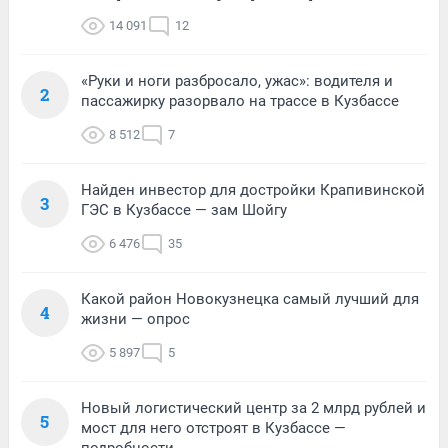
14 091
12
«Руки и ноги разбросало, ужас»: водителя и
2
пассажирку разорвало на трассе в Кузбассе
8 512
7
Найден инвестор для достройки Крапивинской
3
ГЭС в Кузбассе — зам Шойгу
6 476
35
Какой район Новокузнецка самый лучший для
4
жизни — опрос
5 897
5
Новый логистический центр за 2 млрд рублей и
5
мост для него отстроят в Кузбассе —
подробности