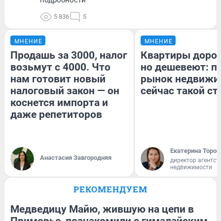
5 836
5
МНЕНИЕ
МНЕНИЕ
Продашь за 3000, налог
Квартиры доро
возьмут с 4000. Что
но дешевеют: п
нам готовит новый
рынок недвижи
налоговый закон — он
сейчас такой с
коснется импорта и
даже репетиторов
Екатерина Тороп
Анастасия Завгородняя
директор агентст
недвижимости
РЕКОМЕНДУЕМ
Медведицу Майю, жившую на цепи в
Приморье, познакомили с гималайским