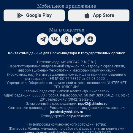
Мобильное приложение
Google Play
App Store
Мы в соцсетях
Контактные данные для Роскомнадзора и государственных органов
Сетевое издание «NGS42.RU» (18+)
Зарегистрировано Федеральной службой по надзору в сфере связи,
информационных технологий и массовых коммуникаций
(Роскомнадзор). Регистрационный номер и дата принятия решения о
регистрации - ЭЛ № ФС 77-78817 от 07.08.2020 г.
Учредитель: Общество с ограниченной ответственностью "ИНТЕРНЕТ
ТЕХНОЛОГИИ"
Главный редактор: Левчук Александр Николаевич
Адрес редакции: 650000, Россия, Кемерово, ул. 50 лет Октября, д. 11, офис
201, телефон +7 (3842) 23-22-60
Электронный адрес редакции:
ngs42@shkulev.ru
Контактные данные для Роскомнадзора и государственных органов:
juristnsk@shkulev.ru
Техподдержка:
help@shkulev.ru
По вопросам коммерческого сотрудничества:
Жапарова Жанна, менеджер по работе с федеральными клиентами
zhanna.zhaparova@shkulev.ru
, моб. + 7 982 640 34 32