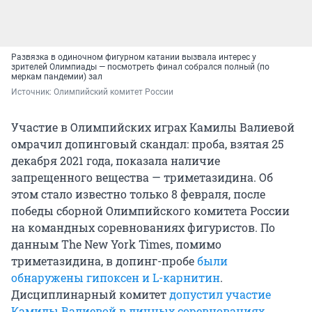
Развязка в одиночном фигурном катании вызвала интерес у
зрителей Олимпиады — посмотреть финал собрался полный (по
меркам пандемии) зал
Источник: 
Олимпийский комитет России
Участие в Олимпийских играх Камилы Валиевой
омрачил допинговый скандал: проба, взятая 25
декабря 2021 года, показала наличие
запрещенного вещества — триметазидина. Об
этом стало известно только 8 февраля, после
победы сборной Олимпийского комитета России
на командных соревнованиях фигуристов. По
данным The New York Times, помимо
триметазидина, в допинг-пробе
были
обнаружены гипоксен и L-карнитин
.
Дисциплинарный комитет
допустил участие
Камилы Валиевой в личных соревнованиях