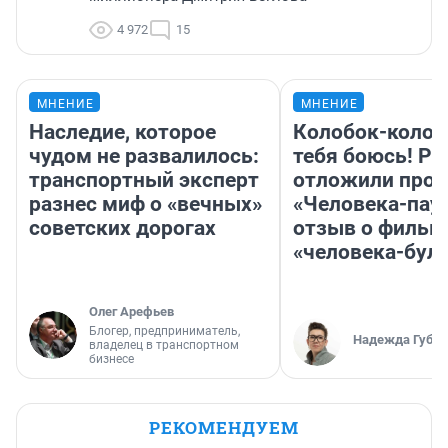
4 972
15
МНЕНИЕ
МНЕНИЕ
Наследие, которое
Колобок-колобо
чудом не развалилось:
тебя боюсь! Ра
транспортный эксперт
отложили прок
разнес миф о «вечных»
«Человека-пау
советских дорогах
отзыв о фильм
«человека-бул
Олег Арефьев
Блогер, предприниматель,
Надежда Губар
владелец в транспортном
бизнесе
РЕКОМЕНДУЕМ