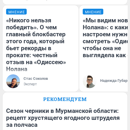
МНЕНИЕ
МНЕНИЕ
«Никого нельзя
«Мы видим нов
победить». О чем
Нолана»: с каки
главный блокбастер
настроем нужн
этого года, который
смотреть «Одис
бьет рекорды в
чтобы она не
прокате: честный
выглядела как 
отзыв на «Одиссею»
Нолана
Стас Соколов
Надежда Губарь
Эксперт
РЕКОМЕНДУЕМ
Сезон черники в Мурманской области:
рецепт хрустящего ягодного штруделя
за полчаса