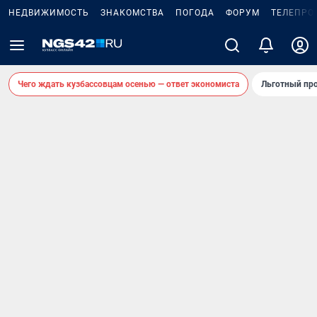
НЕДВИЖИМОСТЬ
ЗНАКОМСТВА
ПОГОДА
ФОРУМ
ТЕЛЕПРО
Чего ждать кузбассовцам осенью — ответ экономиста
Льготный про