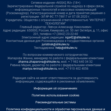
Сетевое издание «NGS42.RU» (18+)
Зарегистрировано Федеральной службой по надзору в сфере связи,
информационных технологий и массовых коммуникаций
(Роскомнадзор). Регистрационный номер и дата принятия решения о
регистрации - ЭЛ № ФС 77-78817 от 07.08.2020 г.
Учредитель: Общество с ограниченной ответственностью "ИНТЕРНЕТ
ТЕХНОЛОГИИ"
Главный редактор: Левчук Александр Николаевич
Адрес редакции: 650000, Россия, Кемерово, ул. 50 лет Октября, д. 11, офис
201, телефон +7 (3842) 23-22-60
Электронный адрес редакции:
ngs42@shkulev.ru
Контактные данные для Роскомнадзора и государственных органов:
juristnsk@shkulev.ru
Техподдержка:
help@shkulev.ru
По вопросам коммерческого сотрудничества:
Жапарова Жанна, менеджер по работе с федеральными клиентами
zhanna.zhaparova@shkulev.ru
, моб. + 7 982 640 34 32
Ревина Мария, директор по работе с федеральными клиентами
mariya.revina@shkulev.ru
, моб. +7 910 402 4056
Редакция сайта не несет ответственности за достоверность
информации, содержащейся в рекламных объявлениях.
Информация об ограничениях
Политика использования cookies
Рекомендательные системы
Политика конфиденциальности и обработки персональных данных и